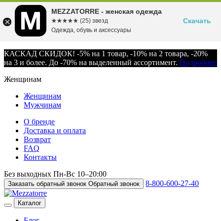
MEZZATORRE - женская одежда
Скачать
☆☆☆☆☆
★★★★★
(25) звезд
Одежда, обувь и аксессуары
КАСКАД СКИДОК! -5% на 1 товар, -10% на 2 товара, -20%
на 3 и более. До -70% на выделенный ассортимент.
Подробнее
Женщинам
Женщинам
Мужчинам
О бренде
Доставка и оплата
Возврат
FAQ
Контакты
Без выходных
Пн-Вс
10–20:00
8-800-600-27-40
Заказать обратный звонок
Обратный звонок
Каталог
Блог