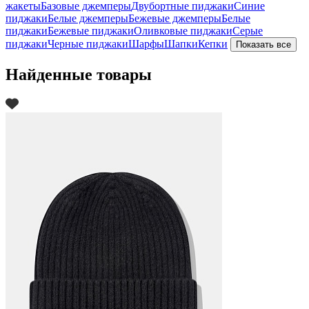
жакеты
Базовые джемперы
Двубортные пиджаки
Синие
пиджаки
Белые джемперы
Бежевые джемперы
Белые
пиджаки
Бежевые пиджаки
Оливковые пиджаки
Серые
пиджаки
Черные пиджаки
Шарфы
Шапки
Кепки
Показать все
Найденные товары