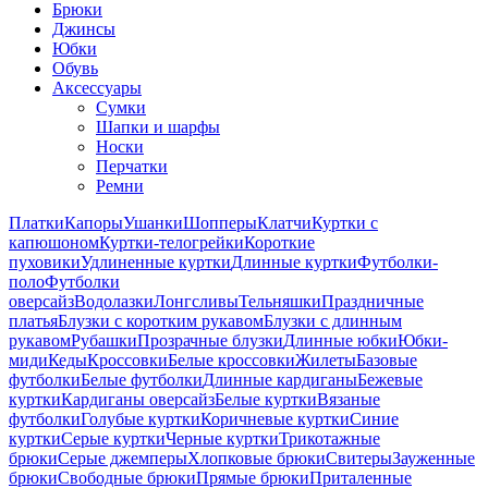
Брюки
Джинсы
Юбки
Обувь
Аксессуары
Сумки
Шапки и шарфы
Носки
Перчатки
Ремни
Платки
Капоры
Ушанки
Шопперы
Клатчи
Куртки с
капюшоном
Куртки-телогрейки
Короткие
пуховики
Удлиненные куртки
Длинные куртки
Футболки-
поло
Футболки
оверсайз
Водолазки
Лонгсливы
Тельняшки
Праздничные
платья
Блузки с коротким рукавом
Блузки с длинным
рукавом
Рубашки
Прозрачные блузки
Длинные юбки
Юбки-
миди
Кеды
Кроссовки
Белые кроссовки
Жилеты
Базовые
футболки
Белые футболки
Длинные кардиганы
Бежевые
куртки
Кардиганы оверсайз
Белые куртки
Вязаные
футболки
Голубые куртки
Коричневые куртки
Синие
куртки
Серые куртки
Черные куртки
Трикотажные
брюки
Серые джемперы
Хлопковые брюки
Свитеры
Зауженные
брюки
Свободные брюки
Прямые брюки
Приталенные