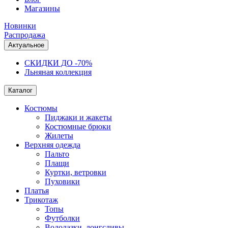
Магазины
Новинки
Распродажа
Актуальное
СКИДКИ ДО -70%
Льняная коллекция
Каталог
Костюмы
Пиджаки и жакеты
Костюмные брюки
Жилеты
Верхняя одежда
Пальто
Плащи
Куртки, ветровки
Пуховики
Платья
Трикотаж
Топы
Футболки
Водолазки, лонгсливы