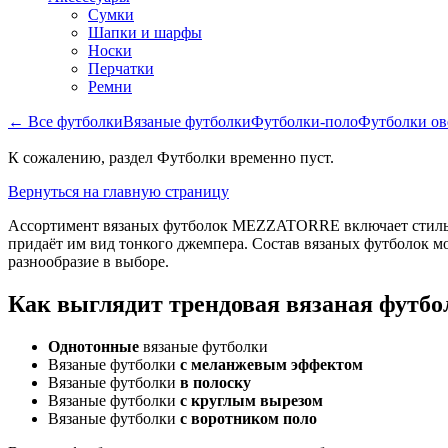
Сумки
Шапки и шарфы
Носки
Перчатки
Ремни
← Все футболки
Вязаные футболки
Футболки-поло
Футболки ов
К сожалению, раздел Футболки временно пуст.
Вернуться на главную страницу
Ассортимент вязаных футболок MEZZATORRE включает стильные
придаёт им вид тонкого джемпера. Состав вязаных футболок мо
разнообразие в выборе.
Как выглядит трендовая вязаная футбо
Однотонные
вязаные футболки
Вязаные футболки
с меланжевым эффектом
Вязаные футболки
в полоску
Вязаные футболки
с круглым вырезом
Вязаные футболки
с воротником поло