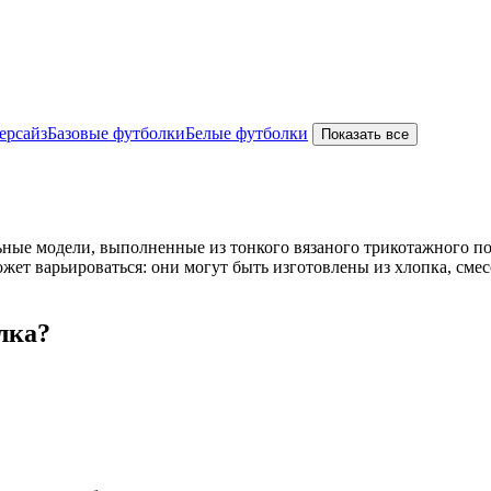
ерсайз
Базовые футболки
Белые футболки
Показать все
 модели, выполненные из тонкого вязаного трикотажного поло
жет варьироваться: они могут быть изготовлены из хлопка, сме
лка?