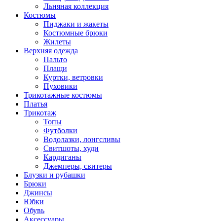
Льняная коллекция
Костюмы
Пиджаки и жакеты
Костюмные брюки
Жилеты
Верхняя одежда
Пальто
Плащи
Куртки, ветровки
Пуховики
Трикотажные костюмы
Платья
Трикотаж
Топы
Футболки
Водолазки, лонгсливы
Свитшоты, худи
Кардиганы
Джемперы, свитеры
Блузки и рубашки
Брюки
Джинсы
Юбки
Обувь
Аксессуары