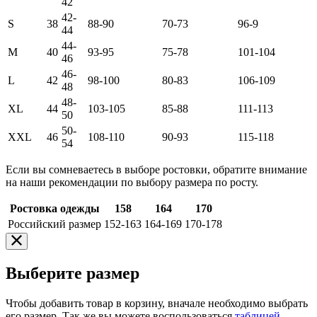
42
42-
S
38
88-90
70-73
96-9
44
44-
M
40
93-95
75-78
101-104
46
46-
L
42
98-100
80-83
106-109
48
48-
XL
44
103-105
85-88
111-113
50
50-
XXL
46
108-110
90-93
115-118
54
Если вы сомневаетесь в выборе ростовки, обратите внимание
на наши рекомендации по выбору размера по росту.
Ростовка одежды
158
164
170
Российский размер
152-163
164-169
170-178
Выберите размер
Чтобы добавить товар в корзину, вначале необходимо выбрать
его размер. Так же вы можете воспользоваться
таблицей