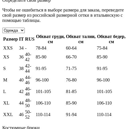
Определите свой размер
Чтобы не ошибиться в выборе размера для заказа, переведите
свой размер из российской размерной сетки в итальянскую с
помощью таблицы.
Обхват груди,
Обхват талии,
Обхват бедер,
Размер
IT
RUS
см
см
см
XXS
34
-
78-84
60-64
75-84
40-
XS
36
85-90
66-70
85-90
42
42-
S
38
91-95
71-75
91-95
44
44-
M
40
96-100
76-80
96-100
46
46-
L
42
101-105
81-85
101-105
48
48-
XL
44
106-110
85-90
106-110
50
50-
XXL
46
110-114
91-94
110-114
52
Костюмные брюки