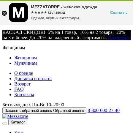
MEZZATORRE - женская одежда
Скачать
☆☆☆☆☆
★★★★★
(25) звезд
Одежда, обувь и аксессуары
КАСКАД СКИДОК! -5% на 1 товар, -10% на 2 товара, -20%
на 3 и более. До -70% на выделенный ассортимент.
Подробнее
Женщинам
Женщинам
Мужчинам
О бренде
Доставка и оплата
Возврат
FAQ
Контакты
Без выходных
Пн-Вс
10–20:00
8-800-600-27-40
Заказать обратный звонок
Обратный звонок
Каталог
Блог