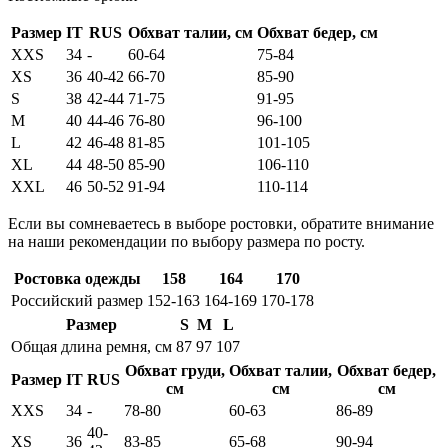
Размер
IT
RUS
Обхват талии, см
Обхват бедер, см
XXS
34
-
60-64
75-84
XS
36
40-42
66-70
85-90
S
38
42-44
71-75
91-95
M
40
44-46
76-80
96-100
L
42
46-48
81-85
101-105
XL
44
48-50
85-90
106-110
XXL
46
50-52
91-94
110-114
Если вы сомневаетесь в выборе ростовки, обратите внимание
на наши рекомендации по выбору размера по росту.
Ростовка одежды
158
164
170
Российский размер
152-163
164-169
170-178
Размер
S
M
L
Общая длина ремня, см
87
97
107
Обхват груди,
Обхват талии,
Обхват бедер,
Размер
IT
RUS
см
см
см
XXS
34
-
78-80
60-63
86-89
40-
XS
36
83-85
65-68
90-94