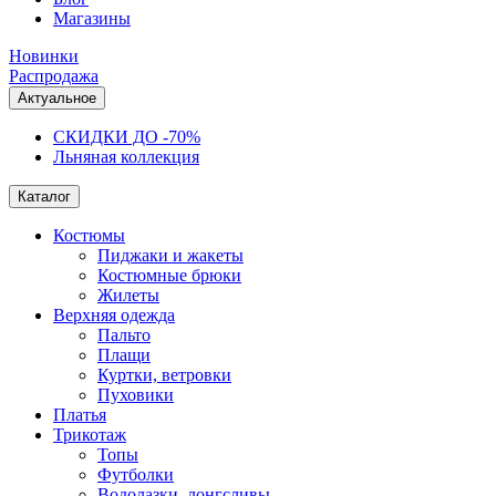
Магазины
Новинки
Распродажа
Актуальное
СКИДКИ ДО -70%
Льняная коллекция
Каталог
Костюмы
Пиджаки и жакеты
Костюмные брюки
Жилеты
Верхняя одежда
Пальто
Плащи
Куртки, ветровки
Пуховики
Платья
Трикотаж
Топы
Футболки
Водолазки, лонгсливы