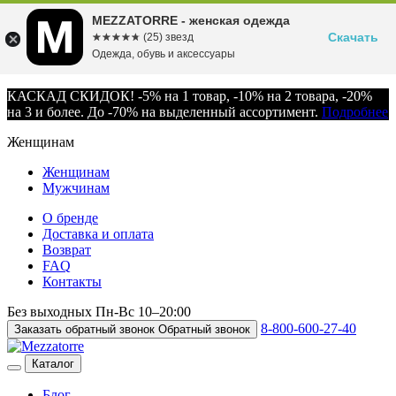
MEZZATORRE - женская одежда
Скачать
☆☆☆☆☆
★★★★★
(25) звезд
Одежда, обувь и аксессуары
КАСКАД СКИДОК! -5% на 1 товар, -10% на 2 товара, -20%
на 3 и более. До -70% на выделенный ассортимент.
Подробнее
Женщинам
Женщинам
Мужчинам
О бренде
Доставка и оплата
Возврат
FAQ
Контакты
Без выходных
Пн-Вс
10–20:00
8-800-600-27-40
Заказать обратный звонок
Обратный звонок
Каталог
Блог