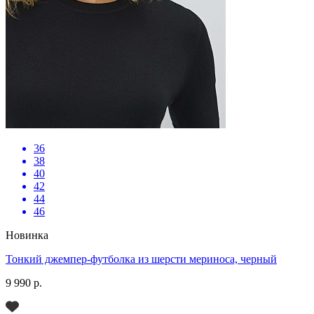
36
38
40
42
44
46
Новинка
Тонкий джемпер-футболка из шерсти мериноса, черный
9 990 р.