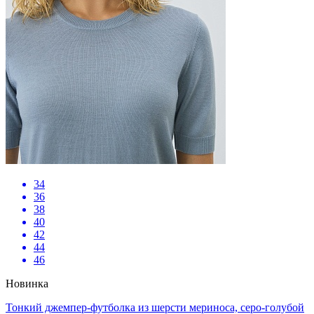
34
36
38
40
42
44
46
Новинка
Тонкий джемпер-футболка из шерсти мериноса, серо-голубой