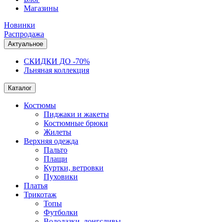
Магазины
Новинки
Распродажа
Актуальное
СКИДКИ ДО -70%
Льняная коллекция
Каталог
Костюмы
Пиджаки и жакеты
Костюмные брюки
Жилеты
Верхняя одежда
Пальто
Плащи
Куртки, ветровки
Пуховики
Платья
Трикотаж
Топы
Футболки
Водолазки, лонгсливы