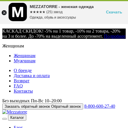
MEZZATORRE - женская одежда
Скачать
☆☆☆☆☆
★★★★★
(25) звезд
Одежда, обувь и аксессуары
КАСКАД СКИДОК! -5% на 1 товар, -10% на 2 товара, -20%
на 3 и более. До -70% на выделенный ассортимент.
Подробнее
Женщинам
Женщинам
Мужчинам
О бренде
Доставка и оплата
Возврат
FAQ
Контакты
Без выходных
Пн-Вс
10–20:00
8-800-600-27-40
Заказать обратный звонок
Обратный звонок
Каталог
Блог