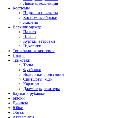
Льняная коллекция
Костюмы
Пиджаки и жакеты
Костюмные брюки
Жилеты
Верхняя одежда
Пальто
Плащи
Куртки, ветровки
Пуховики
Трикотажные костюмы
Платья
Трикотаж
Топы
Футболки
Водолазки, лонгсливы
Свитшоты, худи
Кардиганы
Джемперы, свитеры
Блузки и рубашки
Брюки
Джинсы
Юбки
Обувь
Аксессуары