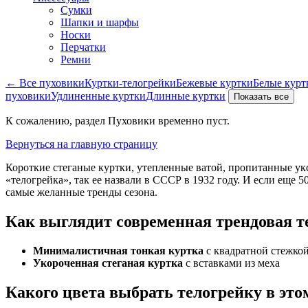
Сумки
Шапки и шарфы
Носки
Перчатки
Ремни
← Все пуховики
Куртки-телогрейки
Бежевые куртки
Белые курт
пуховики
Удлиненные куртки
Длинные куртки
Показать все
К сожалению, раздел Пуховики временно пуст.
Вернуться на главную страницу
Короткие стеганые куртки, утепленные ватой, пропитанные ук
«‎телогрейка», так ее назвали в СССР в 1932 году. И если еще 5
самые желанные тренды сезона.
Как выглядит современная трендовая т
Минималистичная тонкая куртка
с квадратной стежко
Укороченная стеганая куртка
с вставками из меха
Какого цвета выбрать телогрейку в это