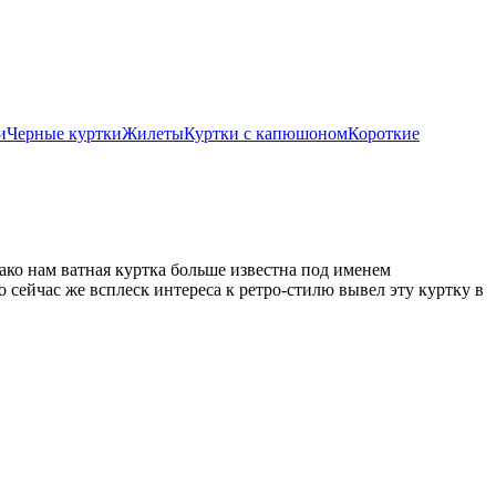
и
Черные куртки
Жилеты
Куртки с капюшоном
Короткие
ако нам ватная куртка больше известна под именем
то сейчас же всплеск интереса к ретро-стилю вывел эту куртку в