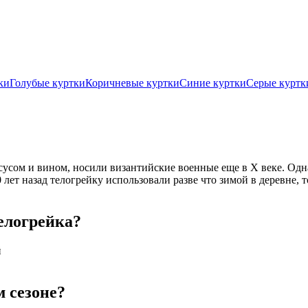
ки
Голубые куртки
Коричневые куртки
Синие куртки
Серые куртк
сусом и вином, носили византийские военные еще в Х веке. Одн
0 лет назад телогрейку использовали разве что зимой в деревне, 
елогрейка?
й
м сезоне?