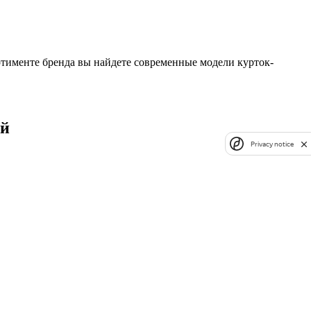
ртименте бренда вы найдете современные модели курток-
ей
Privacy notice