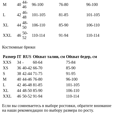
44-
M
40
96-100
76-80
96-100
46
46-
L
42
101-105
81-85
101-105
48
48-
XL
44
106-110
85-90
106-110
50
50-
XXL
46
110-114
91-94
110-114
52
Костюмные брюки
Размер
IT
RUS
Обхват талии, см
Обхват бедер, см
XXS
34
-
60-64
75-84
XS
36
40-42
66-70
85-90
S
38
42-44
71-75
91-95
M
40
44-46
76-80
96-100
L
42
46-48
81-85
101-105
XL
44
48-50
85-90
106-110
XXL
46
50-52
91-94
110-114
Если вы сомневаетесь в выборе ростовки, обратите внимание
на наши рекомендации по выбору размера по росту.