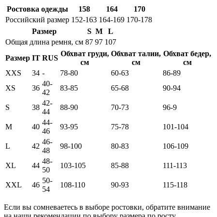
Ростовка одежды
158
164
170
Российский размер
152-163
164-169
170-178
Размер
S
M
L
Общая длина ремня, см
87
97
107
Обхват груди,
Обхват талии,
Обхват бедер,
Размер
IT
RUS
см
см
см
XXS
34
-
78-80
60-63
86-89
40-
XS
36
83-85
65-68
90-94
42
42-
S
38
88-90
70-73
96-9
44
44-
M
40
93-95
75-78
101-104
46
46-
L
42
98-100
80-83
106-109
48
48-
XL
44
103-105
85-88
111-113
50
50-
XXL
46
108-110
90-93
115-118
54
Если вы сомневаетесь в выборе ростовки, обратите внимание
на наши рекомендации по выбору размера по росту.