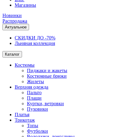
Магазины
Новинки
Распродажа
Актуальное
СКИДКИ ДО -70%
Льняная коллекция
Каталог
Костюмы
Пиджаки и жакеты
Костюмные брюки
Жилеты
Верхняя одежда
Пальто
Плащи
Куртки, ветровки
Пуховики
Платья
Трикотаж
Топы
Футболки
Водолазки, лонгсливы