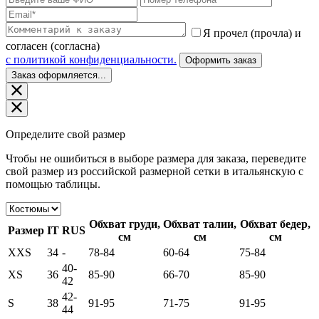
Я прочел (прочла) и
согласен (согласна)
c политикой конфиденциальности.
Оформить заказ
Заказ оформляется...
Определите свой размер
Чтобы не ошибиться в выборе размера для заказа, переведите
свой размер из российской размерной сетки в итальянскую с
помощью таблицы.
Обхват груди,
Обхват талии,
Обхват бедер,
Размер
IT
RUS
см
см
см
XXS
34
-
78-84
60-64
75-84
40-
XS
36
85-90
66-70
85-90
42
42-
S
38
91-95
71-75
91-95
44