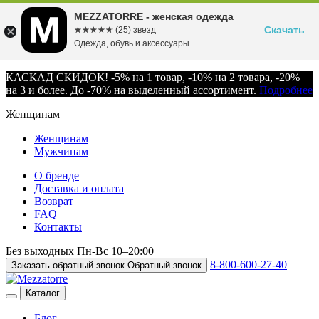
MEZZATORRE - женская одежда
Скачать
☆☆☆☆☆
★★★★★
(25) звезд
Одежда, обувь и аксессуары
КАСКАД СКИДОК! -5% на 1 товар, -10% на 2 товара, -20%
на 3 и более. До -70% на выделенный ассортимент.
Подробнее
Женщинам
Женщинам
Мужчинам
О бренде
Доставка и оплата
Возврат
FAQ
Контакты
Без выходных
Пн-Вс
10–20:00
8-800-600-27-40
Заказать обратный звонок
Обратный звонок
Каталог
Блог