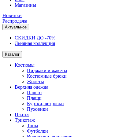
Магазины
Новинки
Распродажа
Актуальное
СКИДКИ ДО -70%
Льняная коллекция
Каталог
Костюмы
Пиджаки и жакеты
Костюмные брюки
Жилеты
Верхняя одежда
Пальто
Плащи
Куртки, ветровки
Пуховики
Платья
Трикотаж
Топы
Футболки
Водолазки, лонгсливы