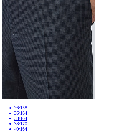
36/158
36/164
38/164
38/170
40/164