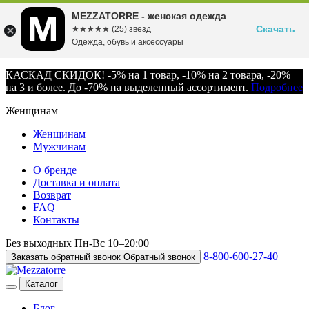
MEZZATORRE - женская одежда
Скачать
☆☆☆☆☆
★★★★★
(25) звезд
Одежда, обувь и аксессуары
КАСКАД СКИДОК! -5% на 1 товар, -10% на 2 товара, -20%
на 3 и более. До -70% на выделенный ассортимент.
Подробнее
Женщинам
Женщинам
Мужчинам
О бренде
Доставка и оплата
Возврат
FAQ
Контакты
Без выходных
Пн-Вс
10–20:00
8-800-600-27-40
Заказать обратный звонок
Обратный звонок
Каталог
Блог