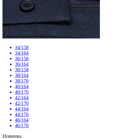
34/158
34/164
36/158
36/164
38/158
38/164
38/170
40/164
40/170
42/164
42/170
44/164
44/170
46/164
46/170
Новинка