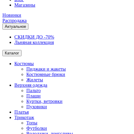
Магазины
Новинки
Распродажа
Актуальное
СКИДКИ ДО -70%
Льняная коллекция
Каталог
Костюмы
Пиджаки и жакеты
Костюмные брюки
Жилеты
Верхняя одежда
Пальто
Плащи
Куртки, ветровки
Пуховики
Платья
Трикотаж
Топы
Футболки
Водолазки, лонгсливы