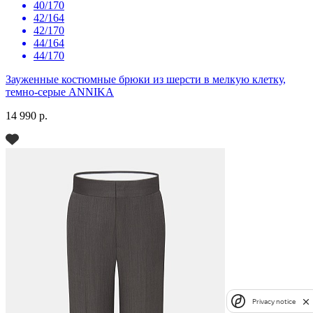
40/170
42/164
42/170
44/164
44/170
Зауженные костюмные брюки из шерсти в мелкую клетку,
темно-серые ANNIKA
14 990 р.
Privacy notice