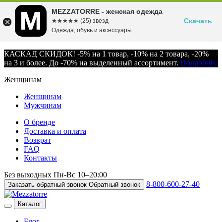
MEZZATORRE - женская одежда
Скачать
☆☆☆☆☆
★★★★★
(25) звезд
Одежда, обувь и аксессуары
КАСКАД СКИДОК! -5% на 1 товар, -10% на 2 товара, -20%
на 3 и более. До -70% на выделенный ассортимент.
Подробнее
Женщинам
Женщинам
Мужчинам
О бренде
Доставка и оплата
Возврат
FAQ
Контакты
Без выходных
Пн-Вс
10–20:00
8-800-600-27-40
Заказать обратный звонок
Обратный звонок
Каталог
Блог