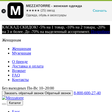
MEZZATORRE - женская одежда
Скачать
☆☆☆☆☆
★★★★★
(25) звезд
Одежда, обувь и аксессуары
КАСКАД СКИДОК! -5% на 1 товар, -10% на 2 товара, -20%
на 3 и более. До -70% на выделенный ассортимент.
Подробнее
Женщинам
Женщинам
Мужчинам
О бренде
Доставка и оплата
Возврат
FAQ
Контакты
Без выходных
Пн-Вс
10–20:00
8-800-600-27-40
Заказать обратный звонок
Обратный звонок
Каталог
Блог