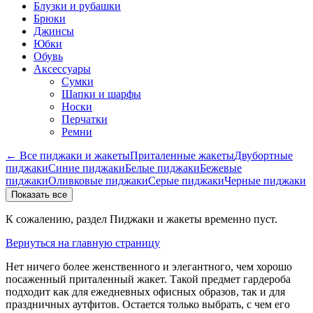
Блузки и рубашки
Брюки
Джинсы
Юбки
Обувь
Аксессуары
Сумки
Шапки и шарфы
Носки
Перчатки
Ремни
← Все пиджаки и жакеты
Приталенные жакеты
Двубортные
пиджаки
Синие пиджаки
Белые пиджаки
Бежевые
пиджаки
Оливковые пиджаки
Серые пиджаки
Черные пиджаки
Показать все
К сожалению, раздел Пиджаки и жакеты временно пуст.
Вернуться на главную страницу
Нет ничего более женственного и элегантного, чем хорошо
посаженный приталенный жакет. Такой предмет гардероба
подходит как для ежедневных офисных образов, так и для
праздничных аутфитов. Остается только выбрать, с чем его