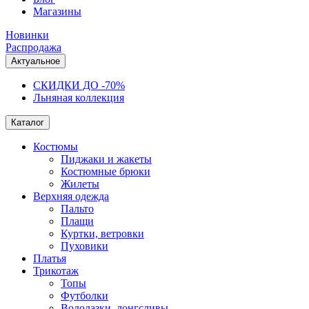
Магазины
Новинки
Распродажа
Актуальное
СКИДКИ ДО -70%
Льняная коллекция
Каталог
Костюмы
Пиджаки и жакеты
Костюмные брюки
Жилеты
Верхняя одежда
Пальто
Плащи
Куртки, ветровки
Пуховики
Платья
Трикотаж
Топы
Футболки
Водолазки, лонгсливы