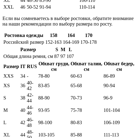
XL
44
48-50
85-90
106-110
XXL
46
50-52
91-94
110-114
Если вы сомневаетесь в выборе ростовки, обратите внимание
на наши рекомендации по выбору размера по росту.
Ростовка одежды
158
164
170
Российский размер
152-163
164-169
170-178
Размер
S
M
L
Общая длина ремня, см
87
97
107
Обхват груди,
Обхват талии,
Обхват бедер,
Размер
IT
RUS
см
см
см
XXS
34
-
78-80
60-63
86-89
40-
XS
36
83-85
65-68
90-94
42
42-
S
38
88-90
70-73
96-9
44
44-
M
40
93-95
75-78
101-104
46
46-
L
42
98-100
80-83
106-109
48
48-
XL
44
103-105
85-88
111-113
50