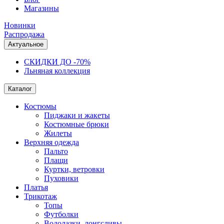
Магазины
Новинки
Распродажа
Актуальное
СКИДКИ ДО -70%
Льняная коллекция
Каталог
Костюмы
Пиджаки и жакеты
Костюмные брюки
Жилеты
Верхняя одежда
Пальто
Плащи
Куртки, ветровки
Пуховики
Платья
Трикотаж
Топы
Футболки
Водолазки, лонгсливы