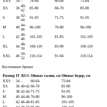
XXS
34
-
78-84
60-64
75-84
40-
XS
36
85-90
66-70
85-90
42
42-
S
38
91-95
71-75
91-95
44
44-
M
40
96-100
76-80
96-100
46
46-
L
42
101-105
81-85
101-105
48
48-
XL
44
106-110
85-90
106-110
50
50-
XXL
46
110-114
91-94
110-114
52
Костюмные брюки
Размер
IT
RUS
Обхват талии, см
Обхват бедер, см
XXS
34
-
60-64
75-84
XS
36
40-42
66-70
85-90
S
38
42-44
71-75
91-95
M
40
44-46
76-80
96-100
L
42
46-48
81-85
101-105