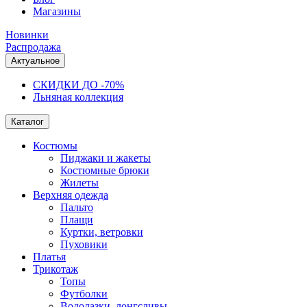
Магазины
Новинки
Распродажа
Актуальное
СКИДКИ ДО -70%
Льняная коллекция
Каталог
Костюмы
Пиджаки и жакеты
Костюмные брюки
Жилеты
Верхняя одежда
Пальто
Плащи
Куртки, ветровки
Пуховики
Платья
Трикотаж
Топы
Футболки
Водолазки, лонгсливы