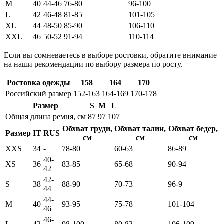
M
40
44-46
76-80
96-100
L
42
46-48
81-85
101-105
XL
44
48-50
85-90
106-110
XXL
46
50-52
91-94
110-114
Если вы сомневаетесь в выборе ростовки, обратите внимание
на наши рекомендации по выбору размера по росту.
Ростовка одежды
158
164
170
Российский размер
152-163
164-169
170-178
Размер
S
M
L
Общая длина ремня, см
87
97
107
Обхват груди,
Обхват талии,
Обхват бедер,
Размер
IT
RUS
см
см
см
XXS
34
-
78-80
60-63
86-89
40-
XS
36
83-85
65-68
90-94
42
42-
S
38
88-90
70-73
96-9
44
44-
M
40
93-95
75-78
101-104
46
46-