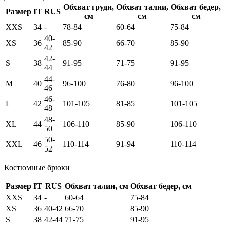
Обхват груди,
Обхват талии,
Обхват бедер,
Размер
IT
RUS
см
см
см
XXS
34
-
78-84
60-64
75-84
40-
XS
36
85-90
66-70
85-90
42
42-
S
38
91-95
71-75
91-95
44
44-
M
40
96-100
76-80
96-100
46
46-
L
42
101-105
81-85
101-105
48
48-
XL
44
106-110
85-90
106-110
50
50-
XXL
46
110-114
91-94
110-114
52
Костюмные брюки
Размер
IT
RUS
Обхват талии, см
Обхват бедер, см
XXS
34
-
60-64
75-84
XS
36
40-42
66-70
85-90
S
38
42-44
71-75
91-95