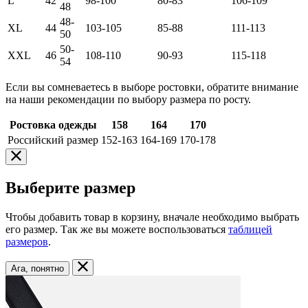
L
42
98-100
80-83
106-109
48
48-
XL
44
103-105
85-88
111-113
50
50-
XXL
46
108-110
90-93
115-118
54
Если вы сомневаетесь в выборе ростовки, обратите внимание
на наши рекомендации по выбору размера по росту.
Ростовка одежды
158
164
170
Российский размер
152-163
164-169
170-178
Выберите размер
Чтобы добавить товар в корзину, вначале необходимо выбрать
его размер. Так же вы можете воспользоваться
таблицей
размеров
.
Ага, понятно