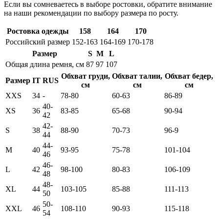
Если вы сомневаетесь в выборе ростовки, обратите внимание
на наши рекомендации по выбору размера по росту.
Ростовка одежды
158
164
170
Российский размер
152-163
164-169
170-178
Размер
S
M
L
Общая длина ремня, см
87
97
107
Обхват груди,
Обхват талии,
Обхват бедер,
Размер
IT
RUS
см
см
см
XXS
34
-
78-80
60-63
86-89
40-
XS
36
83-85
65-68
90-94
42
42-
S
38
88-90
70-73
96-9
44
44-
M
40
93-95
75-78
101-104
46
46-
L
42
98-100
80-83
106-109
48
48-
XL
44
103-105
85-88
111-113
50
50-
XXL
46
108-110
90-93
115-118
54