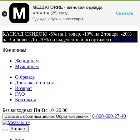
MEZZATORRE - женская одежда
Скачать
☆☆☆☆☆
★★★★★
(25) звезд
Одежда, обувь и аксессуары
КАСКАД СКИДОК! -5% на 1 товар, -10% на 2 товара, -20%
на 3 и более. До -70% на выделенный ассортимент.
Подробнее
Женщинам
Женщинам
Мужчинам
О бренде
Доставка и оплата
Возврат
FAQ
Контакты
Без выходных
Пн-Вс
10–20:00
8-800-600-27-40
Заказать обратный звонок
Обратный звонок
Каталог
Блог