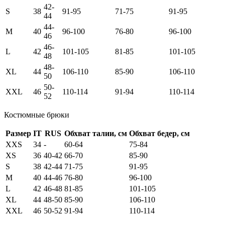
42-
S
38
91-95
71-75
91-95
44
44-
M
40
96-100
76-80
96-100
46
46-
L
42
101-105
81-85
101-105
48
48-
XL
44
106-110
85-90
106-110
50
50-
XXL
46
110-114
91-94
110-114
52
Костюмные брюки
Размер
IT
RUS
Обхват талии, см
Обхват бедер, см
XXS
34
-
60-64
75-84
XS
36
40-42
66-70
85-90
S
38
42-44
71-75
91-95
M
40
44-46
76-80
96-100
L
42
46-48
81-85
101-105
XL
44
48-50
85-90
106-110
XXL
46
50-52
91-94
110-114