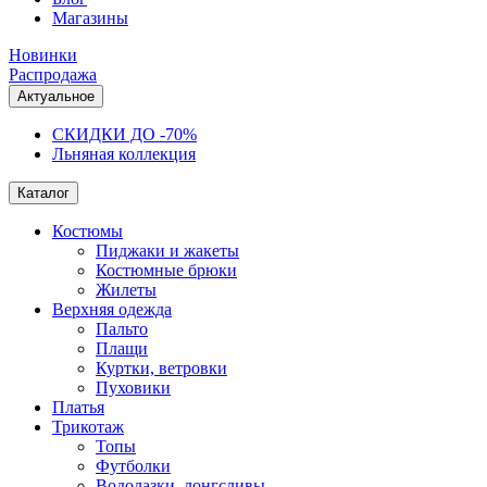
Магазины
Новинки
Распродажа
Актуальное
СКИДКИ ДО -70%
Льняная коллекция
Каталог
Костюмы
Пиджаки и жакеты
Костюмные брюки
Жилеты
Верхняя одежда
Пальто
Плащи
Куртки, ветровки
Пуховики
Платья
Трикотаж
Топы
Футболки
Водолазки, лонгсливы