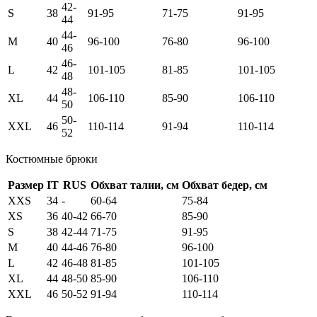
42-
S
38
91-95
71-75
91-95
44
44-
M
40
96-100
76-80
96-100
46
46-
L
42
101-105
81-85
101-105
48
48-
XL
44
106-110
85-90
106-110
50
50-
XXL
46
110-114
91-94
110-114
52
Костюмные брюки
Размер
IT
RUS
Обхват талии, см
Обхват бедер, см
XXS
34
-
60-64
75-84
XS
36
40-42
66-70
85-90
S
38
42-44
71-75
91-95
M
40
44-46
76-80
96-100
L
42
46-48
81-85
101-105
XL
44
48-50
85-90
106-110
XXL
46
50-52
91-94
110-114