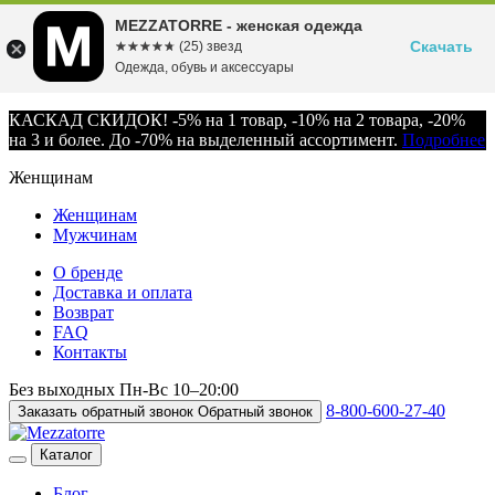
MEZZATORRE - женская одежда
Скачать
☆☆☆☆☆
★★★★★
(25) звезд
Одежда, обувь и аксессуары
КАСКАД СКИДОК! -5% на 1 товар, -10% на 2 товара, -20%
на 3 и более. До -70% на выделенный ассортимент.
Подробнее
Женщинам
Женщинам
Мужчинам
О бренде
Доставка и оплата
Возврат
FAQ
Контакты
Без выходных
Пн-Вс
10–20:00
8-800-600-27-40
Заказать обратный звонок
Обратный звонок
Каталог
Блог