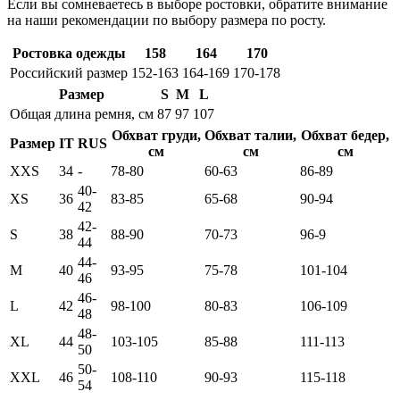
Если вы сомневаетесь в выборе ростовки, обратите внимание
на наши рекомендации по выбору размера по росту.
Ростовка одежды
158
164
170
Российский размер
152-163
164-169
170-178
Размер
S
M
L
Общая длина ремня, см
87
97
107
Обхват груди,
Обхват талии,
Обхват бедер,
Размер
IT
RUS
см
см
см
XXS
34
-
78-80
60-63
86-89
40-
XS
36
83-85
65-68
90-94
42
42-
S
38
88-90
70-73
96-9
44
44-
M
40
93-95
75-78
101-104
46
46-
L
42
98-100
80-83
106-109
48
48-
XL
44
103-105
85-88
111-113
50
50-
XXL
46
108-110
90-93
115-118
54