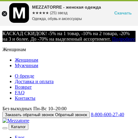
MEZZATORRE - женская одежда
Скачать
☆☆☆☆☆
★★★★★
(25) звезд
Одежда, обувь и аксессуары
КАСКАД СКИДОК! -5% на 1 товар, -10% на 2 товара, -20%
на 3 и более. До -70% на выделенный ассортимент.
Подробнее
Женщинам
Женщинам
Мужчинам
О бренде
Доставка и оплата
Возврат
FAQ
Контакты
Без выходных
Пн-Вс
10–20:00
8-800-600-27-40
Заказать обратный звонок
Обратный звонок
Каталог
Блог