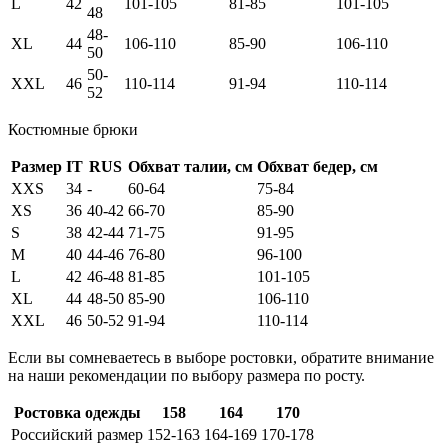
L
42
101-105
81-85
101-105
48
48-
XL
44
106-110
85-90
106-110
50
50-
XXL
46
110-114
91-94
110-114
52
Костюмные брюки
Размер
IT
RUS
Обхват талии, см
Обхват бедер, см
XXS
34
-
60-64
75-84
XS
36
40-42
66-70
85-90
S
38
42-44
71-75
91-95
M
40
44-46
76-80
96-100
L
42
46-48
81-85
101-105
XL
44
48-50
85-90
106-110
XXL
46
50-52
91-94
110-114
Если вы сомневаетесь в выборе ростовки, обратите внимание
на наши рекомендации по выбору размера по росту.
Ростовка одежды
158
164
170
Российский размер
152-163
164-169
170-178