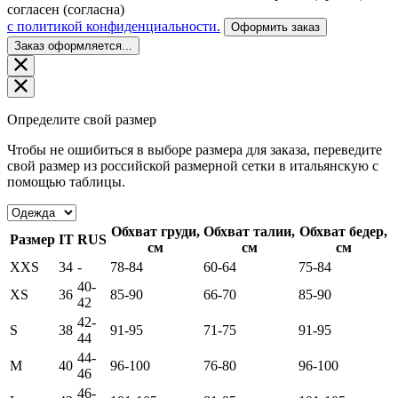
согласен (согласна)
c политикой конфиденциальности.
Оформить заказ
Заказ оформляется...
Определите свой размер
Чтобы не ошибиться в выборе размера для заказа, переведите
свой размер из российской размерной сетки в итальянскую с
помощью таблицы.
Обхват груди,
Обхват талии,
Обхват бедер,
Размер
IT
RUS
см
см
см
XXS
34
-
78-84
60-64
75-84
40-
XS
36
85-90
66-70
85-90
42
42-
S
38
91-95
71-75
91-95
44
44-
M
40
96-100
76-80
96-100
46
46-