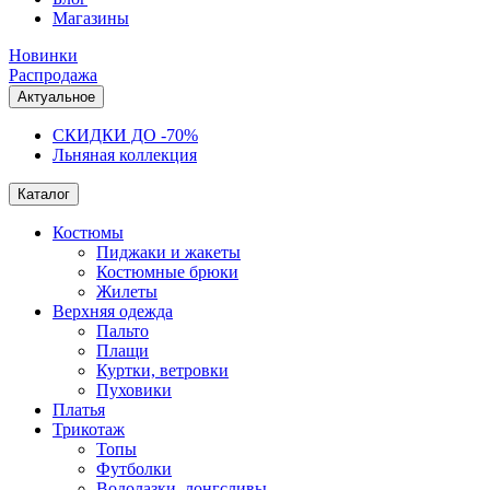
Магазины
Новинки
Распродажа
Актуальное
СКИДКИ ДО -70%
Льняная коллекция
Каталог
Костюмы
Пиджаки и жакеты
Костюмные брюки
Жилеты
Верхняя одежда
Пальто
Плащи
Куртки, ветровки
Пуховики
Платья
Трикотаж
Топы
Футболки
Водолазки, лонгсливы