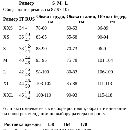
Размер
S
M
L
Общая длина ремня, см
87
97
107
Обхват груди,
Обхват талии,
Обхват бедер,
Размер
IT
RUS
см
см
см
XXS
34
-
78-80
60-63
86-89
40-
XS
36
83-85
65-68
90-94
42
42-
S
38
88-90
70-73
96-9
44
44-
M
40
93-95
75-78
101-104
46
46-
L
42
98-100
80-83
106-109
48
48-
XL
44
103-105
85-88
111-113
50
50-
XXL
46
108-110
90-93
115-118
54
Если вы сомневаетесь в выборе ростовки, обратите внимание
на наши рекомендации по выбору размера по росту.
Ростовка одежды
158
164
170