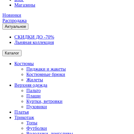
Магазины
Новинки
Распродажа
Актуальное
СКИДКИ ДО -70%
Льняная коллекция
Каталог
Костюмы
Пиджаки и жакеты
Костюмные брюки
Жилеты
Верхняя одежда
Пальто
Плащи
Куртки, ветровки
Пуховики
Платья
Трикотаж
Топы
Футболки
Водолазки, лонгсливы