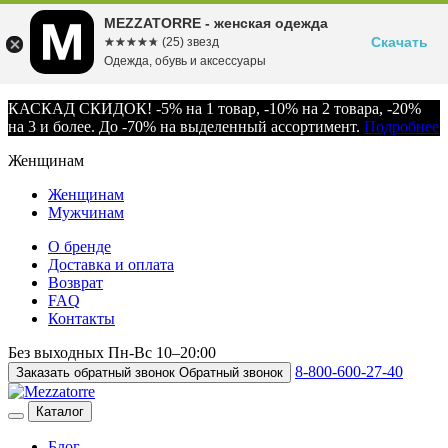
MEZZATORRE - женская одежда
Скачать
☆☆☆☆☆
★★★★★
(25) звезд
Одежда, обувь и аксессуары
КАСКАД СКИДОК! -5% на 1 товар, -10% на 2 товара, -20%
на 3 и более. До -70% на выделенный ассортимент.
Подробнее
Женщинам
Женщинам
Мужчинам
О бренде
Доставка и оплата
Возврат
FAQ
Контакты
Без выходных
Пн-Вс
10–20:00
8-800-600-27-40
Заказать обратный звонок
Обратный звонок
Каталог
Блог