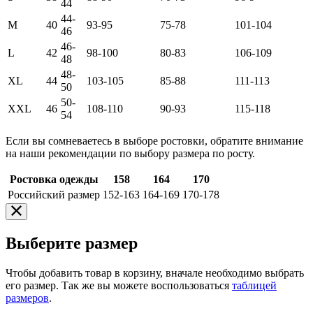
44
44-
M
40
93-95
75-78
101-104
46
46-
L
42
98-100
80-83
106-109
48
48-
XL
44
103-105
85-88
111-113
50
50-
XXL
46
108-110
90-93
115-118
54
Если вы сомневаетесь в выборе ростовки, обратите внимание
на наши рекомендации по выбору размера по росту.
Ростовка одежды
158
164
170
Российский размер
152-163
164-169
170-178
Выберите размер
Чтобы добавить товар в корзину, вначале необходимо выбрать
его размер. Так же вы можете воспользоваться
таблицей
размеров
.