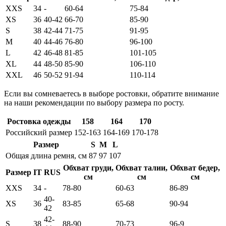
XXS
34
-
60-64
75-84
XS
36
40-42
66-70
85-90
S
38
42-44
71-75
91-95
M
40
44-46
76-80
96-100
L
42
46-48
81-85
101-105
XL
44
48-50
85-90
106-110
XXL
46
50-52
91-94
110-114
Если вы сомневаетесь в выборе ростовки, обратите внимание
на наши рекомендации по выбору размера по росту.
Ростовка одежды
158
164
170
Российский размер
152-163
164-169
170-178
Размер
S
M
L
Общая длина ремня, см
87
97
107
Обхват груди,
Обхват талии,
Обхват бедер,
Размер
IT
RUS
см
см
см
XXS
34
-
78-80
60-63
86-89
40-
XS
36
83-85
65-68
90-94
42
42-
S
38
88-90
70-73
96-9