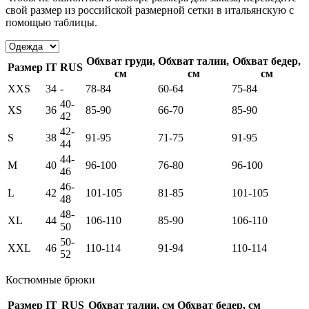
свой размер из российской размерной сетки в итальянскую с
помощью таблицы.
Обхват груди,
Обхват талии,
Обхват бедер,
Размер
IT
RUS
см
см
см
XXS
34
-
78-84
60-64
75-84
40-
XS
36
85-90
66-70
85-90
42
42-
S
38
91-95
71-75
91-95
44
44-
M
40
96-100
76-80
96-100
46
46-
L
42
101-105
81-85
101-105
48
48-
XL
44
106-110
85-90
106-110
50
50-
XXL
46
110-114
91-94
110-114
52
Костюмные брюки
Размер
IT
RUS
Обхват талии, см
Обхват бедер, см