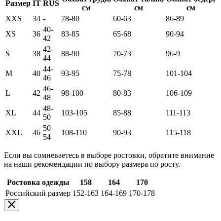
Размер
IT
RUS
см
см
см
XXS
34
-
78-80
60-63
86-89
40-
XS
36
83-85
65-68
90-94
42
42-
S
38
88-90
70-73
96-9
44
44-
M
40
93-95
75-78
101-104
46
46-
L
42
98-100
80-83
106-109
48
48-
XL
44
103-105
85-88
111-113
50
50-
XXL
46
108-110
90-93
115-118
54
Если вы сомневаетесь в выборе ростовки, обратите внимание
на наши рекомендации по выбору размера по росту.
Ростовка одежды
158
164
170
Российский размер
152-163
164-169
170-178