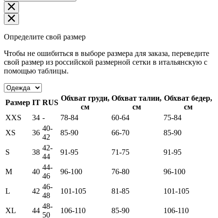
Определите свой размер
Чтобы не ошибиться в выборе размера для заказа, переведите
свой размер из российской размерной сетки в итальянскую с
помощью таблицы.
Обхват груди,
Обхват талии,
Обхват бедер,
Размер
IT
RUS
см
см
см
XXS
34
-
78-84
60-64
75-84
40-
XS
36
85-90
66-70
85-90
42
42-
S
38
91-95
71-75
91-95
44
44-
M
40
96-100
76-80
96-100
46
46-
L
42
101-105
81-85
101-105
48
48-
XL
44
106-110
85-90
106-110
50