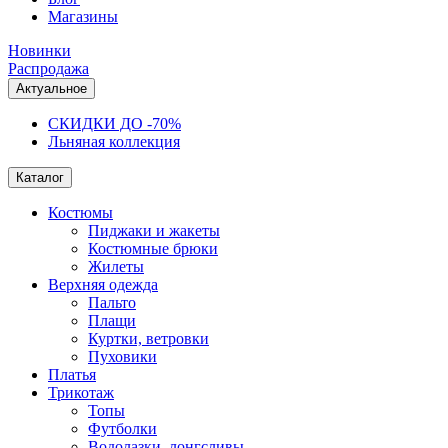
Магазины
Новинки
Распродажа
Актуальное
СКИДКИ ДО -70%
Льняная коллекция
Каталог
Костюмы
Пиджаки и жакеты
Костюмные брюки
Жилеты
Верхняя одежда
Пальто
Плащи
Куртки, ветровки
Пуховики
Платья
Трикотаж
Топы
Футболки
Водолазки, лонгсливы