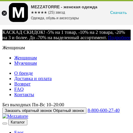
MEZZATORRE - женская одежда
Скачать
☆☆☆☆☆
★★★★★
(25) звезд
Одежда, обувь и аксессуары
КАСКАД СКИДОК! -5% на 1 товар, -10% на 2 товара, -20%
на 3 и более. До -70% на выделенный ассортимент.
Подробнее
Женщинам
Женщинам
Мужчинам
О бренде
Доставка и оплата
Возврат
FAQ
Контакты
Без выходных
Пн-Вс
10–20:00
8-800-600-27-40
Заказать обратный звонок
Обратный звонок
Каталог
Блог