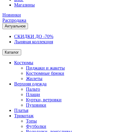
Магазины
Новинки
Распродажа
Актуальное
СКИДКИ ДО -70%
Льняная коллекция
Каталог
Костюмы
Пиджаки и жакеты
Костюмные брюки
Жилеты
Верхняя одежда
Пальто
Плащи
Куртки, ветровки
Пуховики
Платья
Трикотаж
Топы
Футболки
Водолазки, лонгсливы