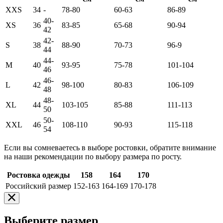
XXS
34
-
78-80
60-63
86-89
40-
XS
36
83-85
65-68
90-94
42
42-
S
38
88-90
70-73
96-9
44
44-
M
40
93-95
75-78
101-104
46
46-
L
42
98-100
80-83
106-109
48
48-
XL
44
103-105
85-88
111-113
50
50-
XXL
46
108-110
90-93
115-118
54
Если вы сомневаетесь в выборе ростовки, обратите внимание
на наши рекомендации по выбору размера по росту.
Ростовка одежды
158
164
170
Российский размер
152-163
164-169
170-178
Выберите размер