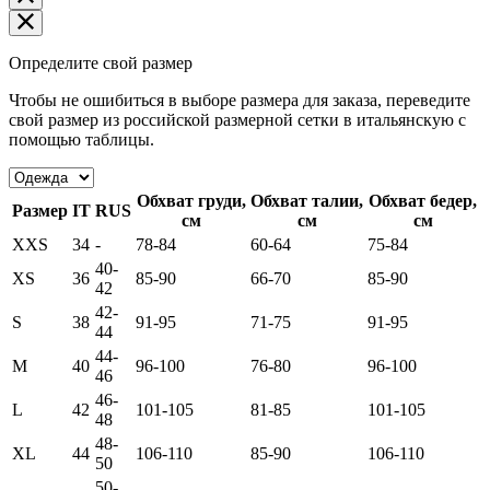
Определите свой размер
Чтобы не ошибиться в выборе размера для заказа, переведите
свой размер из российской размерной сетки в итальянскую с
помощью таблицы.
Обхват груди,
Обхват талии,
Обхват бедер,
Размер
IT
RUS
см
см
см
XXS
34
-
78-84
60-64
75-84
40-
XS
36
85-90
66-70
85-90
42
42-
S
38
91-95
71-75
91-95
44
44-
M
40
96-100
76-80
96-100
46
46-
L
42
101-105
81-85
101-105
48
48-
XL
44
106-110
85-90
106-110
50
50-