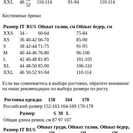
XXL
46
110-114
91-94
110-114
52
Костюмные брюки
Размер
IT
RUS
Обхват талии, см
Обхват бедер, см
XXS
34
-
60-64
75-84
XS
36
40-42
66-70
85-90
S
38
42-44
71-75
91-95
M
40
44-46
76-80
96-100
L
42
46-48
81-85
101-105
XL
44
48-50
85-90
106-110
XXL
46
50-52
91-94
110-114
Если вы сомневаетесь в выборе ростовки, обратите внимание
на наши рекомендации по выбору размера по росту.
Ростовка одежды
158
164
170
Российский размер
152-163
164-169
170-178
Размер
S
M
L
Общая длина ремня, см
87
97
107
Обхват груди,
Обхват талии,
Обхват бедер,
Размер
IT
RUS
см
см
см