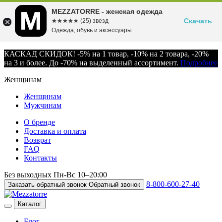
MEZZATORRE - женская одежда
Скачать
☆☆☆☆☆
★★★★★
(25) звезд
Одежда, обувь и аксессуары
КАСКАД СКИДОК! -5% на 1 товар, -10% на 2 товара, -20%
на 3 и более. До -70% на выделенный ассортимент.
Подробнее
Женщинам
Женщинам
Мужчинам
О бренде
Доставка и оплата
Возврат
FAQ
Контакты
Без выходных
Пн-Вс
10–20:00
8-800-600-27-40
Заказать обратный звонок
Обратный звонок
Каталог
Блог