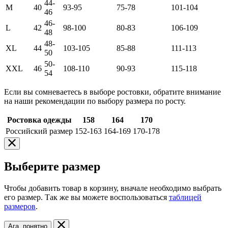
44-
M
40
93-95
75-78
101-104
46
46-
L
42
98-100
80-83
106-109
48
48-
XL
44
103-105
85-88
111-113
50
50-
XXL
46
108-110
90-93
115-118
54
Если вы сомневаетесь в выборе ростовки, обратите внимание
на наши рекомендации по выбору размера по росту.
Ростовка одежды
158
164
170
Российский размер
152-163
164-169
170-178
Выберите размер
Чтобы добавить товар в корзину, вначале необходимо выбрать
его размер. Так же вы можете воспользоваться
таблицей
размеров
.
Ага, понятно