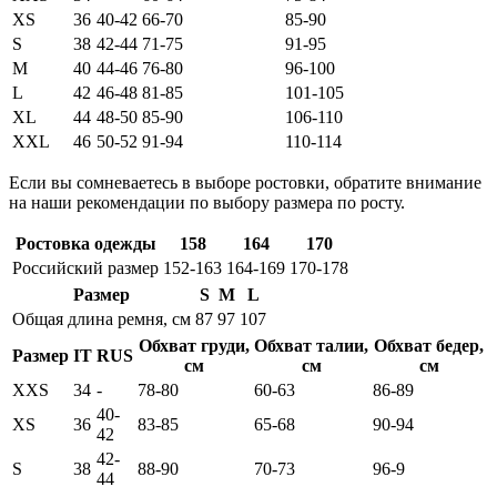
XS
36
40-42
66-70
85-90
S
38
42-44
71-75
91-95
M
40
44-46
76-80
96-100
L
42
46-48
81-85
101-105
XL
44
48-50
85-90
106-110
XXL
46
50-52
91-94
110-114
Если вы сомневаетесь в выборе ростовки, обратите внимание
на наши рекомендации по выбору размера по росту.
Ростовка одежды
158
164
170
Российский размер
152-163
164-169
170-178
Размер
S
M
L
Общая длина ремня, см
87
97
107
Обхват груди,
Обхват талии,
Обхват бедер,
Размер
IT
RUS
см
см
см
XXS
34
-
78-80
60-63
86-89
40-
XS
36
83-85
65-68
90-94
42
42-
S
38
88-90
70-73
96-9
44