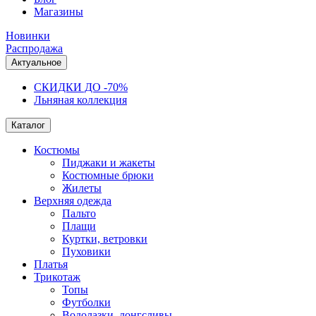
Магазины
Новинки
Распродажа
Актуальное
СКИДКИ ДО -70%
Льняная коллекция
Каталог
Костюмы
Пиджаки и жакеты
Костюмные брюки
Жилеты
Верхняя одежда
Пальто
Плащи
Куртки, ветровки
Пуховики
Платья
Трикотаж
Топы
Футболки
Водолазки, лонгсливы