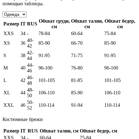
помощью таблицы.
Обхват груди,
Обхват талии,
Обхват бедер,
Размер
IT
RUS
см
см
см
XXS
34
-
78-84
60-64
75-84
40-
XS
36
85-90
66-70
85-90
42
42-
S
38
91-95
71-75
91-95
44
44-
M
40
96-100
76-80
96-100
46
46-
L
42
101-105
81-85
101-105
48
48-
XL
44
106-110
85-90
106-110
50
50-
XXL
46
110-114
91-94
110-114
52
Костюмные брюки
Размер
IT
RUS
Обхват талии, см
Обхват бедер, см
XXS
34
-
60-64
75-84