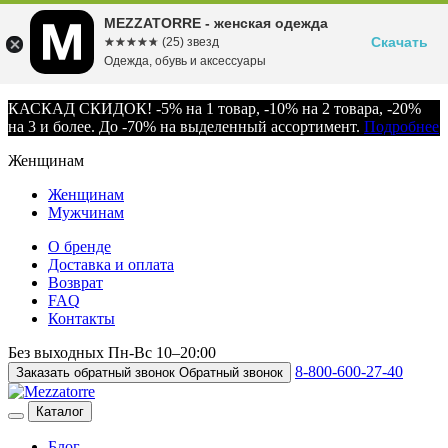
MEZZATORRE - женская одежда
Скачать
☆☆☆☆☆
★★★★★
(25) звезд
Одежда, обувь и аксессуары
КАСКАД СКИДОК! -5% на 1 товар, -10% на 2 товара, -20%
на 3 и более. До -70% на выделенный ассортимент.
Подробнее
Женщинам
Женщинам
Мужчинам
О бренде
Доставка и оплата
Возврат
FAQ
Контакты
Без выходных
Пн-Вс
10–20:00
8-800-600-27-40
Заказать обратный звонок
Обратный звонок
Каталог
Блог