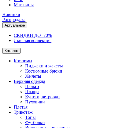
Магазины
Новинки
Распродажа
Актуальное
СКИДКИ ДО -70%
Льняная коллекция
Каталог
Костюмы
Пиджаки и жакеты
Костюмные брюки
Жилеты
Верхняя одежда
Пальто
Плащи
Куртки, ветровки
Пуховики
Платья
Трикотаж
Топы
Футболки
Водолазки, лонгсливы