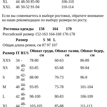
XL
44
48-50
85-90
106-110
XXL
46
50-52
91-94
110-114
Если вы сомневаетесь в выборе ростовки, обратите внимание
на наши рекомендации по выбору размера по росту.
Ростовка одежды
158
164
170
Российский размер
152-163
164-169
170-178
Размер
S
M
L
Общая длина ремня, см
87
97
107
Обхват груди,
Обхват талии,
Обхват бедер,
Размер
IT
RUS
см
см
см
XXS
34
-
78-80
60-63
86-89
40-
XS
36
83-85
65-68
90-94
42
42-
S
38
88-90
70-73
96-9
44
44-
M
40
93-95
75-78
101-104
46
46-
L
42
98-100
80-83
106-109
48
48-
XL
44
103-105
85-88
111-113