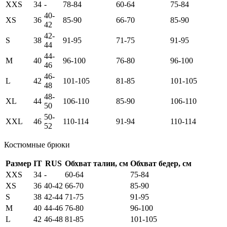
XXS
34
-
78-84
60-64
75-84
40-
XS
36
85-90
66-70
85-90
42
42-
S
38
91-95
71-75
91-95
44
44-
M
40
96-100
76-80
96-100
46
46-
L
42
101-105
81-85
101-105
48
48-
XL
44
106-110
85-90
106-110
50
50-
XXL
46
110-114
91-94
110-114
52
Костюмные брюки
Размер
IT
RUS
Обхват талии, см
Обхват бедер, см
XXS
34
-
60-64
75-84
XS
36
40-42
66-70
85-90
S
38
42-44
71-75
91-95
M
40
44-46
76-80
96-100
L
42
46-48
81-85
101-105