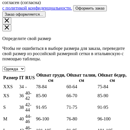
согласен (согласна)
c политикой конфиденциальности.
Оформить заказ
Заказ оформляется...
Определите свой размер
Чтобы не ошибиться в выборе размера для заказа, переведите
свой размер из российской размерной сетки в итальянскую с
помощью таблицы.
Обхват груди,
Обхват талии,
Обхват бедер,
Размер
IT
RUS
см
см
см
XXS
34
-
78-84
60-64
75-84
40-
XS
36
85-90
66-70
85-90
42
42-
S
38
91-95
71-75
91-95
44
44-
M
40
96-100
76-80
96-100
46
46-