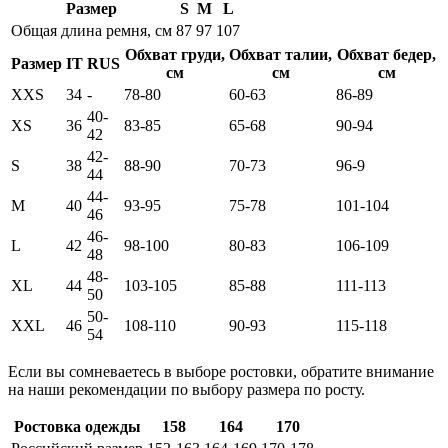
Размер
S
M
L
Общая длина ремня, см
87
97
107
Обхват груди,
Обхват талии,
Обхват бедер,
Размер
IT
RUS
см
см
см
XXS
34
-
78-80
60-63
86-89
40-
XS
36
83-85
65-68
90-94
42
42-
S
38
88-90
70-73
96-9
44
44-
M
40
93-95
75-78
101-104
46
46-
L
42
98-100
80-83
106-109
48
48-
XL
44
103-105
85-88
111-113
50
50-
XXL
46
108-110
90-93
115-118
54
Если вы сомневаетесь в выборе ростовки, обратите внимание
на наши рекомендации по выбору размера по росту.
Ростовка одежды
158
164
170