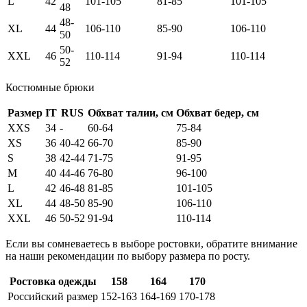
L
42
101-105
81-85
101-105
48
48-
XL
44
106-110
85-90
106-110
50
50-
XXL
46
110-114
91-94
110-114
52
Костюмные брюки
Размер
IT
RUS
Обхват талии, см
Обхват бедер, см
XXS
34
-
60-64
75-84
XS
36
40-42
66-70
85-90
S
38
42-44
71-75
91-95
M
40
44-46
76-80
96-100
L
42
46-48
81-85
101-105
XL
44
48-50
85-90
106-110
XXL
46
50-52
91-94
110-114
Если вы сомневаетесь в выборе ростовки, обратите внимание
на наши рекомендации по выбору размера по росту.
Ростовка одежды
158
164
170
Российский размер
152-163
164-169
170-178