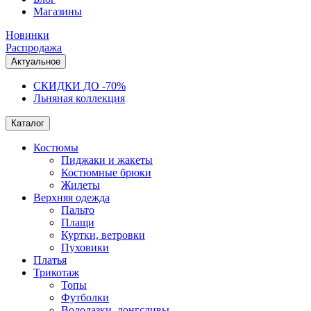
Магазины
Новинки
Распродажа
Актуальное
СКИДКИ ДО -70%
Льняная коллекция
Каталог
Костюмы
Пиджаки и жакеты
Костюмные брюки
Жилеты
Верхняя одежда
Пальто
Плащи
Куртки, ветровки
Пуховики
Платья
Трикотаж
Топы
Футболки
Водолазки, лонгсливы