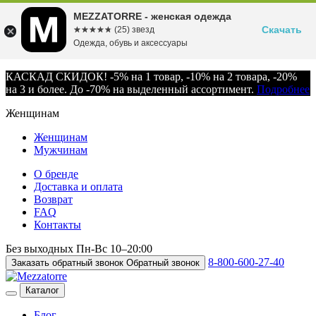
MEZZATORRE - женская одежда
Скачать
☆☆☆☆☆
★★★★★
(25) звезд
Одежда, обувь и аксессуары
КАСКАД СКИДОК! -5% на 1 товар, -10% на 2 товара, -20%
на 3 и более. До -70% на выделенный ассортимент.
Подробнее
Женщинам
Женщинам
Мужчинам
О бренде
Доставка и оплата
Возврат
FAQ
Контакты
Без выходных
Пн-Вс
10–20:00
8-800-600-27-40
Заказать обратный звонок
Обратный звонок
Каталог
Блог