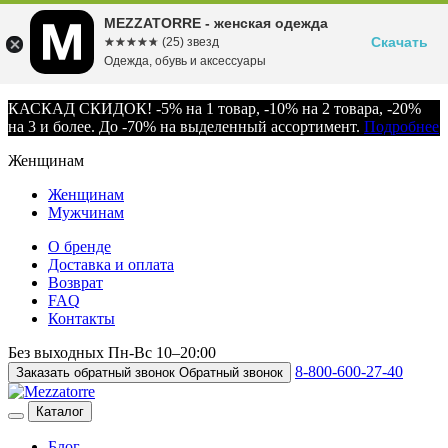
MEZZATORRE - женская одежда
Скачать
☆☆☆☆☆
★★★★★
(25) звезд
Одежда, обувь и аксессуары
КАСКАД СКИДОК! -5% на 1 товар, -10% на 2 товара, -20%
на 3 и более. До -70% на выделенный ассортимент.
Подробнее
Женщинам
Женщинам
Мужчинам
О бренде
Доставка и оплата
Возврат
FAQ
Контакты
Без выходных
Пн-Вс
10–20:00
8-800-600-27-40
Заказать обратный звонок
Обратный звонок
Каталог
Блог