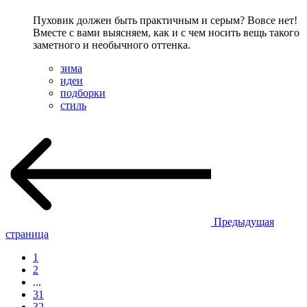
Пуховик должен быть практичным и серым? Вовсе нет!
Вместе с вами выясняем, как и с чем носить вещь такого
заметного и необычного оттенка.
зима
идеи
подборки
стиль
Предыдущая
страница
1
2
...
31
32