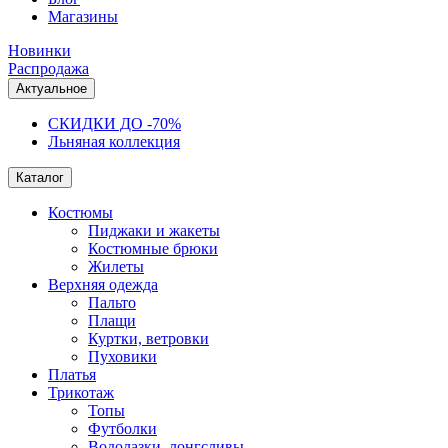
Магазины
Новинки
Распродажа
Актуальное
СКИДКИ ДО -70%
Льняная коллекция
Каталог
Костюмы
Пиджаки и жакеты
Костюмные брюки
Жилеты
Верхняя одежда
Пальто
Плащи
Куртки, ветровки
Пуховики
Платья
Трикотаж
Топы
Футболки
Водолазки, лонгсливы