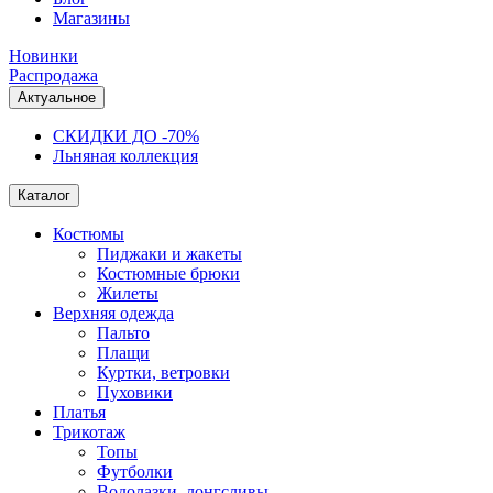
Магазины
Новинки
Распродажа
Актуальное
СКИДКИ ДО -70%
Льняная коллекция
Каталог
Костюмы
Пиджаки и жакеты
Костюмные брюки
Жилеты
Верхняя одежда
Пальто
Плащи
Куртки, ветровки
Пуховики
Платья
Трикотаж
Топы
Футболки
Водолазки, лонгсливы