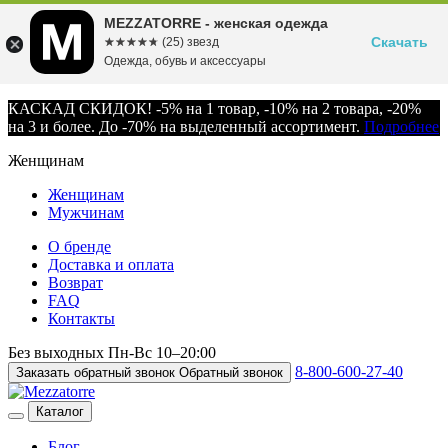
MEZZATORRE - женская одежда
Скачать
☆☆☆☆☆
★★★★★
(25) звезд
Одежда, обувь и аксессуары
КАСКАД СКИДОК! -5% на 1 товар, -10% на 2 товара, -20%
на 3 и более. До -70% на выделенный ассортимент.
Подробнее
Женщинам
Женщинам
Мужчинам
О бренде
Доставка и оплата
Возврат
FAQ
Контакты
Без выходных
Пн-Вс
10–20:00
8-800-600-27-40
Заказать обратный звонок
Обратный звонок
Каталог
Блог