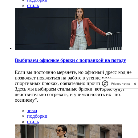
стиль
Выбираем офисные брюки с поправкой на погоду
Если вы постоянно мерзнете, но офисный дресс-код не
позволяет появляться на работе в утепленных
спортивных брюках, обязательно прочтите эту статью.
Privacy notice
Здесь мы выбираем стильные брюки, которые будут
действительно согревать, и учимся носить их "по-
осеннему".
зима
подборки
стиль