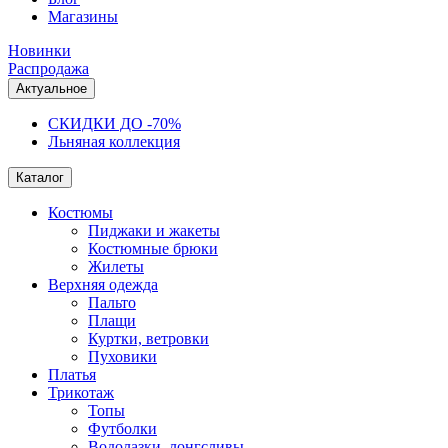
Магазины
Новинки
Распродажа
Актуальное
СКИДКИ ДО -70%
Льняная коллекция
Каталог
Костюмы
Пиджаки и жакеты
Костюмные брюки
Жилеты
Верхняя одежда
Пальто
Плащи
Куртки, ветровки
Пуховики
Платья
Трикотаж
Топы
Футболки
Водолазки, лонгсливы