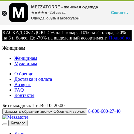
MEZZATORRE - женская одежда
Скачать
☆☆☆☆☆
★★★★★
(25) звезд
Одежда, обувь и аксессуары
КАСКАД СКИДОК! -5% на 1 товар, -10% на 2 товара, -20%
на 3 и более. До -70% на выделенный ассортимент.
Подробнее
Женщинам
Женщинам
Мужчинам
О бренде
Доставка и оплата
Возврат
FAQ
Контакты
Без выходных
Пн-Вс
10–20:00
8-800-600-27-40
Заказать обратный звонок
Обратный звонок
Каталог
Блог