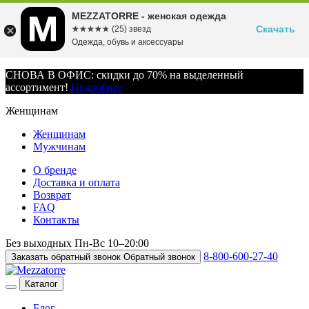
MEZZATORRE - женская одежда
Скачать
☆☆☆☆☆
★★★★★
(25) звезд
Одежда, обувь и аксессуары
СНОВА В ОФИС: скидки до 70% на выделенный
ассортимент!
Подробнее
Женщинам
Женщинам
Мужчинам
О бренде
Доставка и оплата
Возврат
FAQ
Контакты
Без выходных
Пн-Вс
10–20:00
8-800-600-27-40
Заказать обратный звонок
Обратный звонок
Каталог
Блог