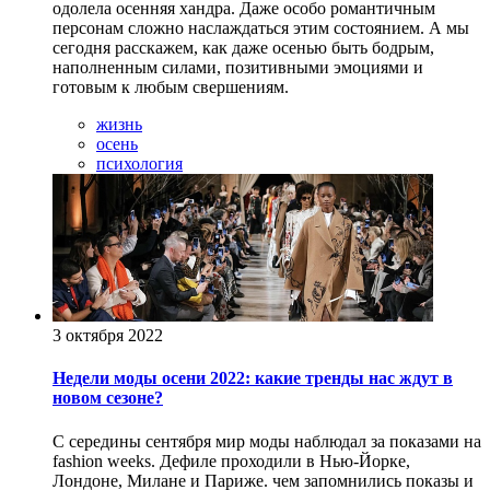
одолела осенняя хандра. Даже особо романтичным
персонам сложно наслаждаться этим состоянием. А мы
сегодня расскажем, как даже осенью быть бодрым,
наполненным силами, позитивными эмоциями и
готовым к любым свершениям.
жизнь
осень
психология
3 октября 2022
Недели моды осени 2022: какие тренды нас ждут в
новом сезоне?
С середины сентября мир моды наблюдал за показами на
fashion weeks. Дефиле проходили в Нью-Йорке,
Лондоне, Милане и Париже. чем запомнились показы и