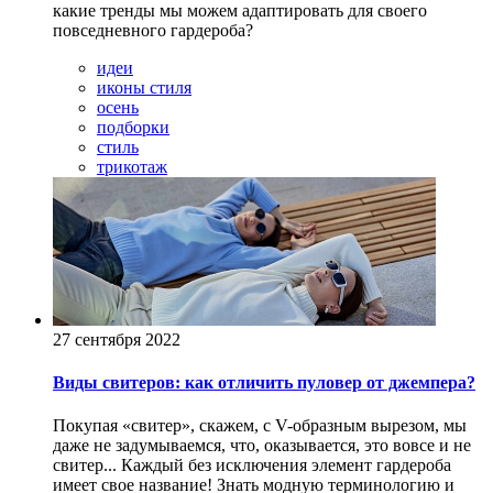
какие тренды мы можем адаптировать для своего
повседневного гардероба?
идеи
иконы стиля
осень
подборки
стиль
трикотаж
27 сентября 2022
Виды свитеров: как отличить пуловер от джемпера?
Покупая «свитер», скажем, с V-образным вырезом, мы
даже не задумываемся, что, оказывается, это вовсе и не
свитер... Каждый без исключения элемент гардероба
имеет свое название! Знать модную терминологию и