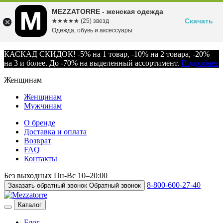
MEZZATORRE - женская одежда
Скачать
☆☆☆☆☆
★★★★★
(25) звезд
Одежда, обувь и аксессуары
КАСКАД СКИДОК! -5% на 1 товар, -10% на 2 товара, -20%
на 3 и более. До -70% на выделенный ассортимент.
Подробнее
Женщинам
Женщинам
Мужчинам
О бренде
Доставка и оплата
Возврат
FAQ
Контакты
Без выходных
Пн-Вс
10–20:00
8-800-600-27-40
Заказать обратный звонок
Обратный звонок
Каталог
Блог