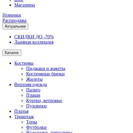
Магазины
Новинки
Распродажа
Актуальное
СКИДКИ ДО -70%
Льняная коллекция
Каталог
Костюмы
Пиджаки и жакеты
Костюмные брюки
Жилеты
Верхняя одежда
Пальто
Плащи
Куртки, ветровки
Пуховики
Платья
Трикотаж
Топы
Футболки
Водолазки, лонгсливы