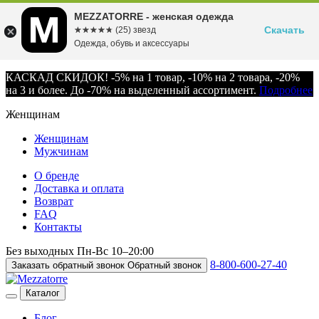
MEZZATORRE - женская одежда
Скачать
☆☆☆☆☆
★★★★★
(25) звезд
Одежда, обувь и аксессуары
КАСКАД СКИДОК! -5% на 1 товар, -10% на 2 товара, -20%
на 3 и более. До -70% на выделенный ассортимент.
Подробнее
Женщинам
Женщинам
Мужчинам
О бренде
Доставка и оплата
Возврат
FAQ
Контакты
Без выходных
Пн-Вс
10–20:00
8-800-600-27-40
Заказать обратный звонок
Обратный звонок
Каталог
Блог