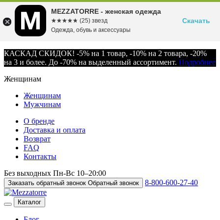
MEZZATORRE - женская одежда
Скачать
☆☆☆☆☆
★★★★★
(25) звезд
Одежда, обувь и аксессуары
КАСКАД СКИДОК! -5% на 1 товар, -10% на 2 товара, -20%
на 3 и более. До -70% на выделенный ассортимент.
Подробнее
Женщинам
Женщинам
Мужчинам
О бренде
Доставка и оплата
Возврат
FAQ
Контакты
Без выходных
Пн-Вс
10–20:00
8-800-600-27-40
Заказать обратный звонок
Обратный звонок
Каталог
Блог