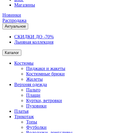
Магазины
Новинки
Распродажа
Актуальное
СКИДКИ ДО -70%
Льняная коллекция
Каталог
Костюмы
Пиджаки и жакеты
Костюмные брюки
Жилеты
Верхняя одежда
Пальто
Плащи
Куртки, ветровки
Пуховики
Платья
Трикотаж
Топы
Футболки
Водолазки, лонгсливы