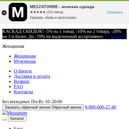
MEZZATORRE - женская одежда
Скачать
☆☆☆☆☆
★★★★★
(25) звезд
Одежда, обувь и аксессуары
КАСКАД СКИДОК! -5% на 1 товар, -10% на 2 товара, -20%
на 3 и более. До -70% на выделенный ассортимент.
Подробнее
Женщинам
Женщинам
Мужчинам
О бренде
Доставка и оплата
Возврат
FAQ
Контакты
Без выходных
Пн-Вс
10–20:00
8-800-600-27-40
Заказать обратный звонок
Обратный звонок
Каталог
Блог