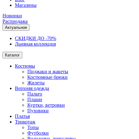
Магазины
Новинки
Распродажа
Актуальное
СКИДКИ ДО -70%
Льняная коллекция
Каталог
Костюмы
Пиджаки и жакеты
Костюмные брюки
Жилеты
Верхняя одежда
Пальто
Плащи
Куртки, ветровки
Пуховики
Платья
Трикотаж
Топы
Футболки
Водолазки, лонгсливы