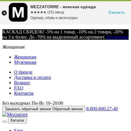
MEZZATORRE - женская одежда
Скачать
☆☆☆☆☆
★★★★★
(25) звезд
Одежда, обувь и аксессуары
КАСКАД СКИДОК! -5% на 1 товар, -10% на 2 товара, -20%
на 3 и более. До -70% на выделенный ассортимент.
Подробнее
Женщинам
Женщинам
Мужчинам
О бренде
Доставка и оплата
Возврат
FAQ
Контакты
Без выходных
Пн-Вс
10–20:00
8-800-600-27-40
Заказать обратный звонок
Обратный звонок
Каталог
Блог