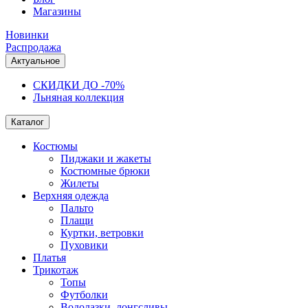
Магазины
Новинки
Распродажа
Актуальное
СКИДКИ ДО -70%
Льняная коллекция
Каталог
Костюмы
Пиджаки и жакеты
Костюмные брюки
Жилеты
Верхняя одежда
Пальто
Плащи
Куртки, ветровки
Пуховики
Платья
Трикотаж
Топы
Футболки
Водолазки, лонгсливы