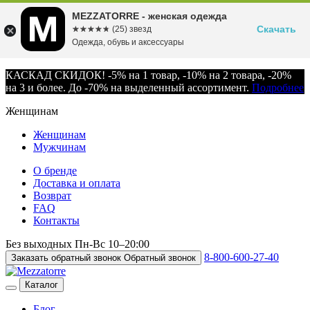
MEZZATORRE - женская одежда
Скачать
☆☆☆☆☆
★★★★★
(25) звезд
Одежда, обувь и аксессуары
КАСКАД СКИДОК! -5% на 1 товар, -10% на 2 товара, -20%
на 3 и более. До -70% на выделенный ассортимент.
Подробнее
Женщинам
Женщинам
Мужчинам
О бренде
Доставка и оплата
Возврат
FAQ
Контакты
Без выходных
Пн-Вс
10–20:00
8-800-600-27-40
Заказать обратный звонок
Обратный звонок
Каталог
Блог