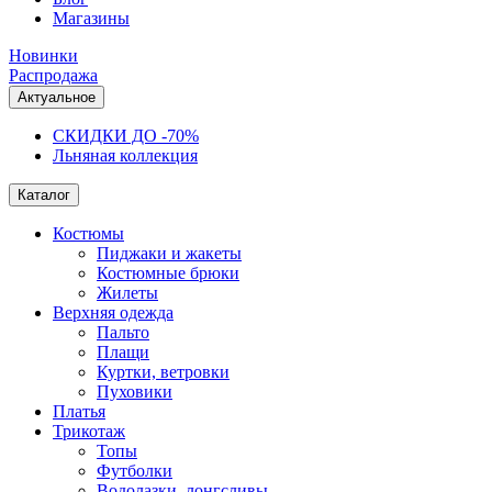
Магазины
Новинки
Распродажа
Актуальное
СКИДКИ ДО -70%
Льняная коллекция
Каталог
Костюмы
Пиджаки и жакеты
Костюмные брюки
Жилеты
Верхняя одежда
Пальто
Плащи
Куртки, ветровки
Пуховики
Платья
Трикотаж
Топы
Футболки
Водолазки, лонгсливы