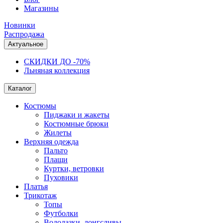
Магазины
Новинки
Распродажа
Актуальное
СКИДКИ ДО -70%
Льняная коллекция
Каталог
Костюмы
Пиджаки и жакеты
Костюмные брюки
Жилеты
Верхняя одежда
Пальто
Плащи
Куртки, ветровки
Пуховики
Платья
Трикотаж
Топы
Футболки
Водолазки, лонгсливы