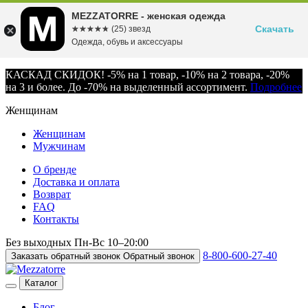
MEZZATORRE - женская одежда
Скачать
☆☆☆☆☆
★★★★★
(25) звезд
Одежда, обувь и аксессуары
КАСКАД СКИДОК! -5% на 1 товар, -10% на 2 товара, -20%
на 3 и более. До -70% на выделенный ассортимент.
Подробнее
Женщинам
Женщинам
Мужчинам
О бренде
Доставка и оплата
Возврат
FAQ
Контакты
Без выходных
Пн-Вс
10–20:00
8-800-600-27-40
Заказать обратный звонок
Обратный звонок
Каталог
Блог