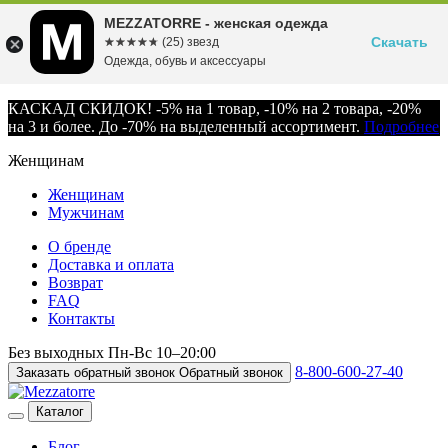
MEZZATORRE - женская одежда
Скачать
☆☆☆☆☆
★★★★★
(25) звезд
Одежда, обувь и аксессуары
КАСКАД СКИДОК! -5% на 1 товар, -10% на 2 товара, -20%
на 3 и более. До -70% на выделенный ассортимент.
Подробнее
Женщинам
Женщинам
Мужчинам
О бренде
Доставка и оплата
Возврат
FAQ
Контакты
Без выходных
Пн-Вс
10–20:00
8-800-600-27-40
Заказать обратный звонок
Обратный звонок
Каталог
Блог