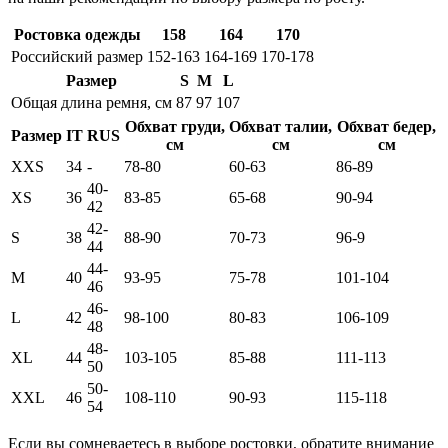
Ростовка одежды
158
164
170
Российский размер
152-163
164-169
170-178
Размер
S
M
L
Общая длина ремня, см
87
97
107
Обхват груди,
Обхват талии,
Обхват бедер,
Размер
IT
RUS
см
см
см
XXS
34
-
78-80
60-63
86-89
40-
XS
36
83-85
65-68
90-94
42
42-
S
38
88-90
70-73
96-9
44
44-
M
40
93-95
75-78
101-104
46
46-
L
42
98-100
80-83
106-109
48
48-
XL
44
103-105
85-88
111-113
50
50-
XXL
46
108-110
90-93
115-118
54
Если вы сомневаетесь в выборе ростовки, обратите внимание