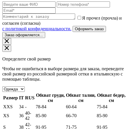
Я прочел (прочла) и
согласен (согласна)
c политикой конфиденциальности.
Оформить заказ
Заказ оформляется...
Определите свой размер
Чтобы не ошибиться в выборе размера для заказа, переведите
свой размер из российской размерной сетки в итальянскую с
помощью таблицы.
Обхват груди,
Обхват талии,
Обхват бедер,
Размер
IT
RUS
см
см
см
XXS
34
-
78-84
60-64
75-84
40-
XS
36
85-90
66-70
85-90
42
42-
S
38
91-95
71-75
91-95