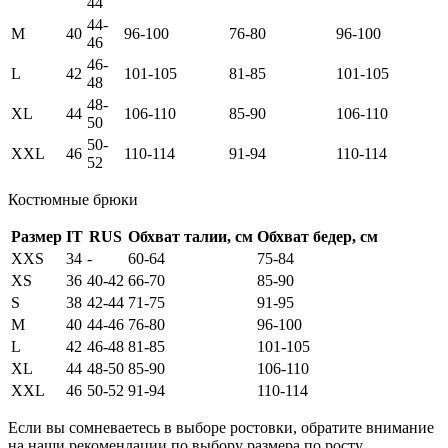
44
44-
M
40
96-100
76-80
96-100
46
46-
L
42
101-105
81-85
101-105
48
48-
XL
44
106-110
85-90
106-110
50
50-
XXL
46
110-114
91-94
110-114
52
Костюмные брюки
Размер
IT
RUS
Обхват талии, см
Обхват бедер, см
XXS
34
-
60-64
75-84
XS
36
40-42
66-70
85-90
S
38
42-44
71-75
91-95
M
40
44-46
76-80
96-100
L
42
46-48
81-85
101-105
XL
44
48-50
85-90
106-110
XXL
46
50-52
91-94
110-114
Если вы сомневаетесь в выборе ростовки, обратите внимание
на наши рекомендации по выбору размера по росту.