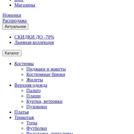
Магазины
Новинки
Распродажа
Актуальное
СКИДКИ ДО -70%
Льняная коллекция
Каталог
Костюмы
Пиджаки и жакеты
Костюмные брюки
Жилеты
Верхняя одежда
Пальто
Плащи
Куртки, ветровки
Пуховики
Платья
Трикотаж
Топы
Футболки
Водолазки, лонгсливы