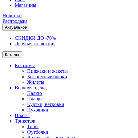
Магазины
Новинки
Распродажа
Актуальное
СКИДКИ ДО -70%
Льняная коллекция
Каталог
Костюмы
Пиджаки и жакеты
Костюмные брюки
Жилеты
Верхняя одежда
Пальто
Плащи
Куртки, ветровки
Пуховики
Платья
Трикотаж
Топы
Футболки
Водолазки, лонгсливы