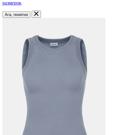
размеров
.
Ага, понятно