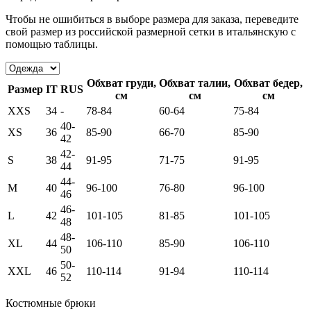
Чтобы не ошибиться в выборе размера для заказа, переведите
свой размер из российской размерной сетки в итальянскую с
помощью таблицы.
Обхват груди,
Обхват талии,
Обхват бедер,
Размер
IT
RUS
см
см
см
XXS
34
-
78-84
60-64
75-84
40-
XS
36
85-90
66-70
85-90
42
42-
S
38
91-95
71-75
91-95
44
44-
M
40
96-100
76-80
96-100
46
46-
L
42
101-105
81-85
101-105
48
48-
XL
44
106-110
85-90
106-110
50
50-
XXL
46
110-114
91-94
110-114
52
Костюмные брюки