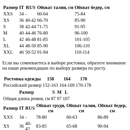
Размер
IT
RUS
Обхват талии, см
Обхват бедер, см
XXS
34
-
60-64
75-84
XS
36
40-42
66-70
85-90
S
38
42-44
71-75
91-95
M
40
44-46
76-80
96-100
L
42
46-48
81-85
101-105
XL
44
48-50
85-90
106-110
XXL
46
50-52
91-94
110-114
Если вы сомневаетесь в выборе ростовки, обратите внимание
на наши рекомендации по выбору размера по росту.
Ростовка одежды
158
164
170
Российский размер
152-163
164-169
170-178
Размер
S
M
L
Общая длина ремня, см
87
97
107
Обхват груди,
Обхват талии,
Обхват бедер,
Размер
IT
RUS
см
см
см
XXS
34
-
78-80
60-63
86-89
40-
XS
36
83-85
65-68
90-94
42