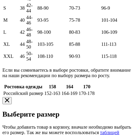
42-
S
38
88-90
70-73
96-9
44
44-
M
40
93-95
75-78
101-104
46
46-
L
42
98-100
80-83
106-109
48
48-
XL
44
103-105
85-88
111-113
50
50-
XXL
46
108-110
90-93
115-118
54
Если вы сомневаетесь в выборе ростовки, обратите внимание
на наши рекомендации по выбору размера по росту.
Ростовка одежды
158
164
170
Российский размер
152-163
164-169
170-178
Выберите размер
Чтобы добавить товар в корзину, вначале необходимо выбрать
его размер. Так же вы можете воспользоваться
таблицей