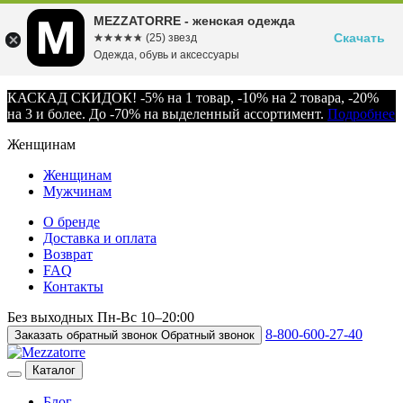
MEZZATORRE - женская одежда
Скачать
☆☆☆☆☆
★★★★★
(25) звезд
Одежда, обувь и аксессуары
КАСКАД СКИДОК! -5% на 1 товар, -10% на 2 товара, -20%
на 3 и более. До -70% на выделенный ассортимент.
Подробнее
Женщинам
Женщинам
Мужчинам
О бренде
Доставка и оплата
Возврат
FAQ
Контакты
Без выходных
Пн-Вс
10–20:00
8-800-600-27-40
Заказать обратный звонок
Обратный звонок
Каталог
Блог