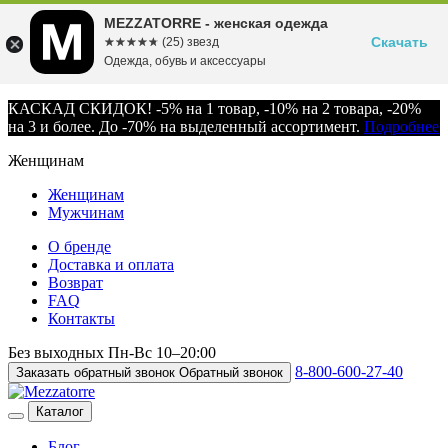
MEZZATORRE - женская одежда
Скачать
☆☆☆☆☆
★★★★★
(25) звезд
Одежда, обувь и аксессуары
КАСКАД СКИДОК! -5% на 1 товар, -10% на 2 товара, -20%
на 3 и более. До -70% на выделенный ассортимент.
Подробнее
Женщинам
Женщинам
Мужчинам
О бренде
Доставка и оплата
Возврат
FAQ
Контакты
Без выходных
Пн-Вс
10–20:00
8-800-600-27-40
Заказать обратный звонок
Обратный звонок
Каталог
Блог