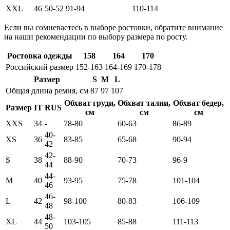
XXL
46
50-52
91-94
110-114
Если вы сомневаетесь в выборе ростовки, обратите внимание
на наши рекомендации по выбору размера по росту.
Ростовка одежды
158
164
170
Российский размер
152-163
164-169
170-178
Размер
S
M
L
Общая длина ремня, см
87
97
107
Обхват груди,
Обхват талии,
Обхват бедер,
Размер
IT
RUS
см
см
см
XXS
34
-
78-80
60-63
86-89
40-
XS
36
83-85
65-68
90-94
42
42-
S
38
88-90
70-73
96-9
44
44-
M
40
93-95
75-78
101-104
46
46-
L
42
98-100
80-83
106-109
48
48-
XL
44
103-105
85-88
111-113
50