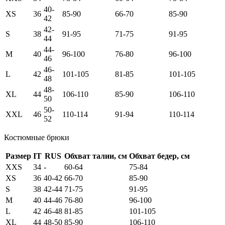
40-
XS
36
85-90
66-70
85-90
42
42-
S
38
91-95
71-75
91-95
44
44-
M
40
96-100
76-80
96-100
46
46-
L
42
101-105
81-85
101-105
48
48-
XL
44
106-110
85-90
106-110
50
50-
XXL
46
110-114
91-94
110-114
52
Костюмные брюки
Размер
IT
RUS
Обхват талии, см
Обхват бедер, см
XXS
34
-
60-64
75-84
XS
36
40-42
66-70
85-90
S
38
42-44
71-75
91-95
M
40
44-46
76-80
96-100
L
42
46-48
81-85
101-105
XL
44
48-50
85-90
106-110