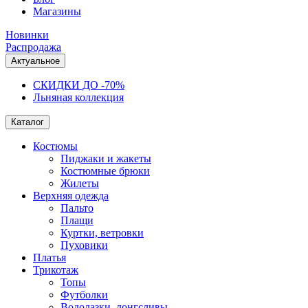
Магазины
Новинки
Распродажа
Актуальное
СКИДКИ ДО -70%
Льняная коллекция
Каталог
Костюмы
Пиджаки и жакеты
Костюмные брюки
Жилеты
Верхняя одежда
Пальто
Плащи
Куртки, ветровки
Пуховики
Платья
Трикотаж
Топы
Футболки
Водолазки, лонгсливы