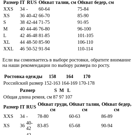
Размер
IT
RUS
Обхват талии, см
Обхват бедер, см
XXS
34
-
60-64
75-84
XS
36
40-42
66-70
85-90
S
38
42-44
71-75
91-95
M
40
44-46
76-80
96-100
L
42
46-48
81-85
101-105
XL
44
48-50
85-90
106-110
XXL
46
50-52
91-94
110-114
Если вы сомневаетесь в выборе ростовки, обратите внимание
на наши рекомендации по выбору размера по росту.
Ростовка одежды
158
164
170
Российский размер
152-163
164-169
170-178
Размер
S
M
L
Общая длина ремня, см
87
97
107
Обхват груди,
Обхват талии,
Обхват бедер,
Размер
IT
RUS
см
см
см
XXS
34
-
78-80
60-63
86-89
40-
XS
36
83-85
65-68
90-94
42
42-