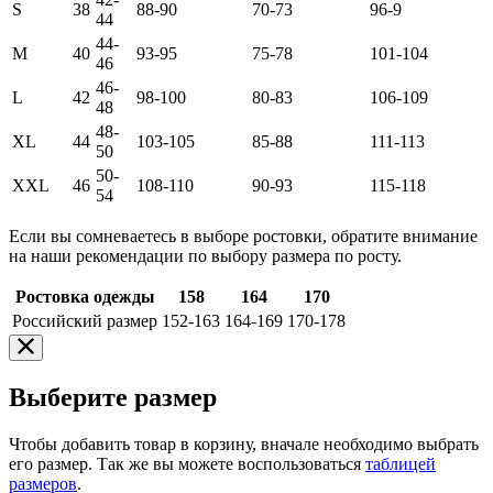
S
38
88-90
70-73
96-9
44
44-
M
40
93-95
75-78
101-104
46
46-
L
42
98-100
80-83
106-109
48
48-
XL
44
103-105
85-88
111-113
50
50-
XXL
46
108-110
90-93
115-118
54
Если вы сомневаетесь в выборе ростовки, обратите внимание
на наши рекомендации по выбору размера по росту.
Ростовка одежды
158
164
170
Российский размер
152-163
164-169
170-178
Выберите размер
Чтобы добавить товар в корзину, вначале необходимо выбрать
его размер. Так же вы можете воспользоваться
таблицей
размеров
.