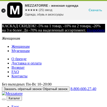
MEZZATORRE - женская одежда
Скачать
☆☆☆☆☆
★★★★★
(25) звезд
Одежда, обувь и аксессуары
КАСКАД СКИДОК! -5% на 1 товар, -10% на 2 товара, -20%
на 3 и более. До -70% на выделенный ассортимент.
Подробнее
Женщинам
Женщинам
Мужчинам
О бренде
Доставка и оплата
Возврат
FAQ
Контакты
Без выходных
Пн-Вс
10–20:00
8-800-600-27-40
Заказать обратный звонок
Обратный звонок
Каталог
Блог