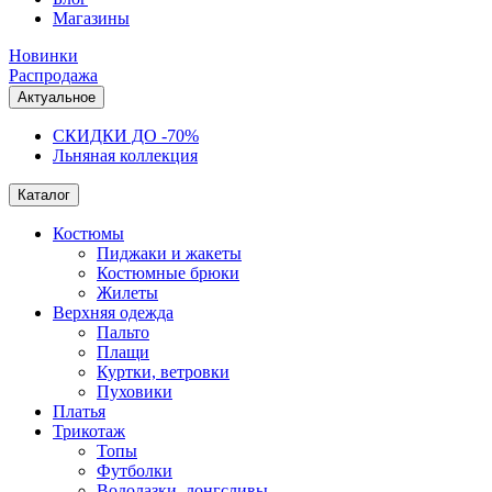
Магазины
Новинки
Распродажа
Актуальное
СКИДКИ ДО -70%
Льняная коллекция
Каталог
Костюмы
Пиджаки и жакеты
Костюмные брюки
Жилеты
Верхняя одежда
Пальто
Плащи
Куртки, ветровки
Пуховики
Платья
Трикотаж
Топы
Футболки
Водолазки, лонгсливы