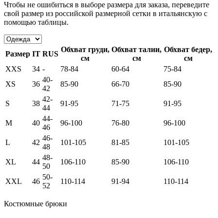
Чтобы не ошибиться в выборе размера для заказа, переведите
свой размер из российской размерной сетки в итальянскую с
помощью таблицы.
Обхват груди,
Обхват талии,
Обхват бедер,
Размер
IT
RUS
см
см
см
XXS
34
-
78-84
60-64
75-84
40-
XS
36
85-90
66-70
85-90
42
42-
S
38
91-95
71-75
91-95
44
44-
M
40
96-100
76-80
96-100
46
46-
L
42
101-105
81-85
101-105
48
48-
XL
44
106-110
85-90
106-110
50
50-
XXL
46
110-114
91-94
110-114
52
Костюмные брюки