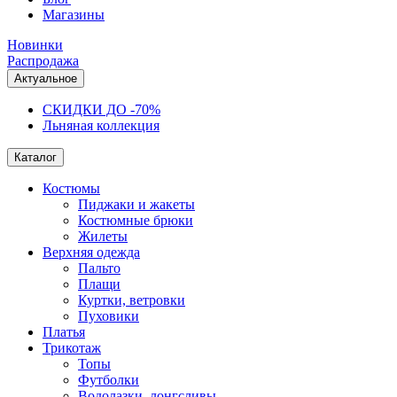
Магазины
Новинки
Распродажа
Актуальное
СКИДКИ ДО -70%
Льняная коллекция
Каталог
Костюмы
Пиджаки и жакеты
Костюмные брюки
Жилеты
Верхняя одежда
Пальто
Плащи
Куртки, ветровки
Пуховики
Платья
Трикотаж
Топы
Футболки
Водолазки, лонгсливы