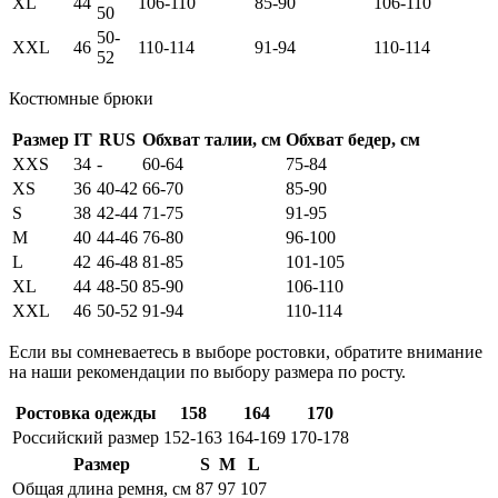
XL
44
106-110
85-90
106-110
50
50-
XXL
46
110-114
91-94
110-114
52
Костюмные брюки
Размер
IT
RUS
Обхват талии, см
Обхват бедер, см
XXS
34
-
60-64
75-84
XS
36
40-42
66-70
85-90
S
38
42-44
71-75
91-95
M
40
44-46
76-80
96-100
L
42
46-48
81-85
101-105
XL
44
48-50
85-90
106-110
XXL
46
50-52
91-94
110-114
Если вы сомневаетесь в выборе ростовки, обратите внимание
на наши рекомендации по выбору размера по росту.
Ростовка одежды
158
164
170
Российский размер
152-163
164-169
170-178
Размер
S
M
L
Общая длина ремня, см
87
97
107