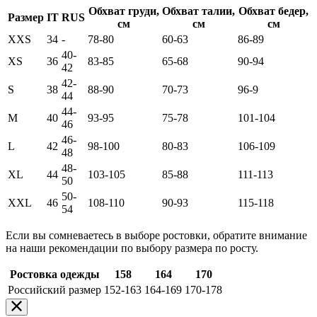
Обхват груди,
Обхват талии,
Обхват бедер,
Размер
IT
RUS
см
см
см
XXS
34
-
78-80
60-63
86-89
40-
XS
36
83-85
65-68
90-94
42
42-
S
38
88-90
70-73
96-9
44
44-
M
40
93-95
75-78
101-104
46
46-
L
42
98-100
80-83
106-109
48
48-
XL
44
103-105
85-88
111-113
50
50-
XXL
46
108-110
90-93
115-118
54
Если вы сомневаетесь в выборе ростовки, обратите внимание
на наши рекомендации по выбору размера по росту.
Ростовка одежды
158
164
170
Российский размер
152-163
164-169
170-178