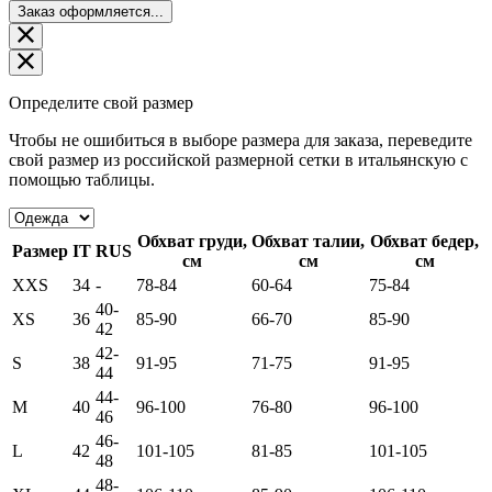
Заказ оформляется...
Определите свой размер
Чтобы не ошибиться в выборе размера для заказа, переведите
свой размер из российской размерной сетки в итальянскую с
помощью таблицы.
Обхват груди,
Обхват талии,
Обхват бедер,
Размер
IT
RUS
см
см
см
XXS
34
-
78-84
60-64
75-84
40-
XS
36
85-90
66-70
85-90
42
42-
S
38
91-95
71-75
91-95
44
44-
M
40
96-100
76-80
96-100
46
46-
L
42
101-105
81-85
101-105
48
48-