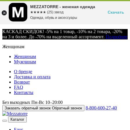
MEZZATORRE - женская одежда
Скачать
☆☆☆☆☆
★★★★★
(25) звезд
Одежда, обувь и аксессуары
КАСКАД СКИДОК! -5% на 1 товар, -10% на 2 товара, -20%
на 3 и более. До -70% на выделенный ассортимент.
Подробнее
Женщинам
Женщинам
Мужчинам
О бренде
Доставка и оплата
Возврат
FAQ
Контакты
Без выходных
Пн-Вс
10–20:00
8-800-600-27-40
Заказать обратный звонок
Обратный звонок
Каталог
Блог