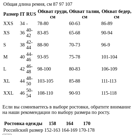
Общая длина ремня, см
87
97
107
Обхват груди,
Обхват талии,
Обхват бедер,
Размер
IT
RUS
см
см
см
XXS
34
-
78-80
60-63
86-89
40-
XS
36
83-85
65-68
90-94
42
42-
S
38
88-90
70-73
96-9
44
44-
M
40
93-95
75-78
101-104
46
46-
L
42
98-100
80-83
106-109
48
48-
XL
44
103-105
85-88
111-113
50
50-
XXL
46
108-110
90-93
115-118
54
Если вы сомневаетесь в выборе ростовки, обратите внимание
на наши рекомендации по выбору размера по росту.
Ростовка одежды
158
164
170
Российский размер
152-163
164-169
170-178