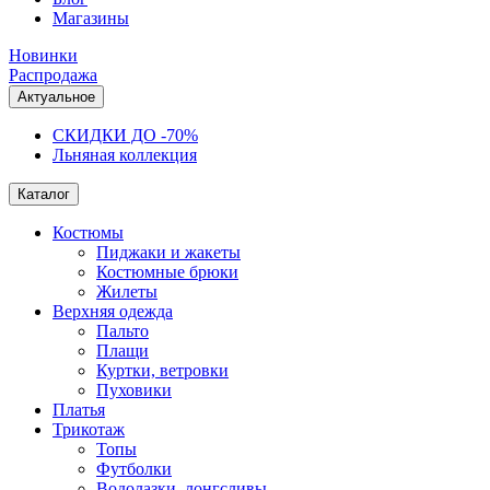
Магазины
Новинки
Распродажа
Актуальное
СКИДКИ ДО -70%
Льняная коллекция
Каталог
Костюмы
Пиджаки и жакеты
Костюмные брюки
Жилеты
Верхняя одежда
Пальто
Плащи
Куртки, ветровки
Пуховики
Платья
Трикотаж
Топы
Футболки
Водолазки, лонгсливы