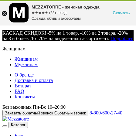
MEZZATORRE - женская одежда
Скачать
☆☆☆☆☆
★★★★★
(25) звезд
Одежда, обувь и аксессуары
КАСКАД СКИДОК! -5% на 1 товар, -10% на 2 товара, -20%
на 3 и более. До -70% на выделенный ассортимент.
Подробнее
Женщинам
Женщинам
Мужчинам
О бренде
Доставка и оплата
Возврат
FAQ
Контакты
Без выходных
Пн-Вс
10–20:00
8-800-600-27-40
Заказать обратный звонок
Обратный звонок
Каталог
Блог