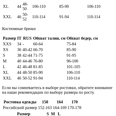
48-
XL
44
106-110
85-90
106-110
50
50-
XXL
46
110-114
91-94
110-114
52
Костюмные брюки
Размер
IT
RUS
Обхват талии, см
Обхват бедер, см
XXS
34
-
60-64
75-84
XS
36
40-42
66-70
85-90
S
38
42-44
71-75
91-95
M
40
44-46
76-80
96-100
L
42
46-48
81-85
101-105
XL
44
48-50
85-90
106-110
XXL
46
50-52
91-94
110-114
Если вы сомневаетесь в выборе ростовки, обратите внимание
на наши рекомендации по выбору размера по росту.
Ростовка одежды
158
164
170
Российский размер
152-163
164-169
170-178
Размер
S
M
L