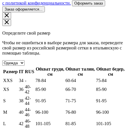
c политикой конфиденциальности.
Оформить заказ
Заказ оформляется...
Определите свой размер
Чтобы не ошибиться в выборе размера для заказа, переведите
свой размер из российской размерной сетки в итальянскую с
помощью таблицы.
Обхват груди,
Обхват талии,
Обхват бедер,
Размер
IT
RUS
см
см
см
XXS
34
-
78-84
60-64
75-84
40-
XS
36
85-90
66-70
85-90
42
42-
S
38
91-95
71-75
91-95
44
44-
M
40
96-100
76-80
96-100
46
46-
L
42
101-105
81-85
101-105
48