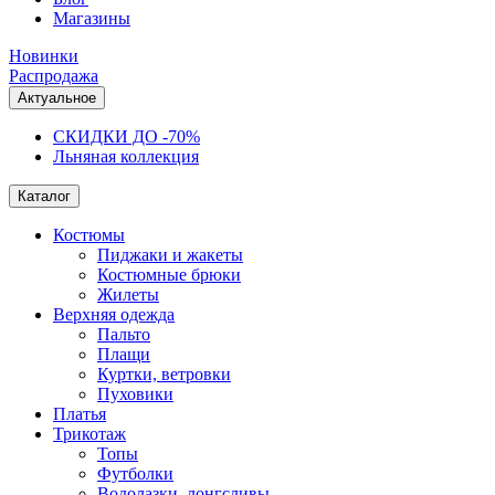
Магазины
Новинки
Распродажа
Актуальное
СКИДКИ ДО -70%
Льняная коллекция
Каталог
Костюмы
Пиджаки и жакеты
Костюмные брюки
Жилеты
Верхняя одежда
Пальто
Плащи
Куртки, ветровки
Пуховики
Платья
Трикотаж
Топы
Футболки
Водолазки, лонгсливы