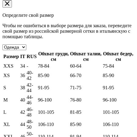
Определите свой размер
Чтобы не ошибиться в выборе размера для заказа, переведите
свой размер из российской размерной сетки в итальянскую с
помощью таблицы.
Обхват груди,
Обхват талии,
Обхват бедер,
Размер
IT
RUS
см
см
см
XXS
34
-
78-84
60-64
75-84
40-
XS
36
85-90
66-70
85-90
42
42-
S
38
91-95
71-75
91-95
44
44-
M
40
96-100
76-80
96-100
46
46-
L
42
101-105
81-85
101-105
48
48-
XL
44
106-110
85-90
106-110
50
50-
XXL
46
110-114
91-94
110-114