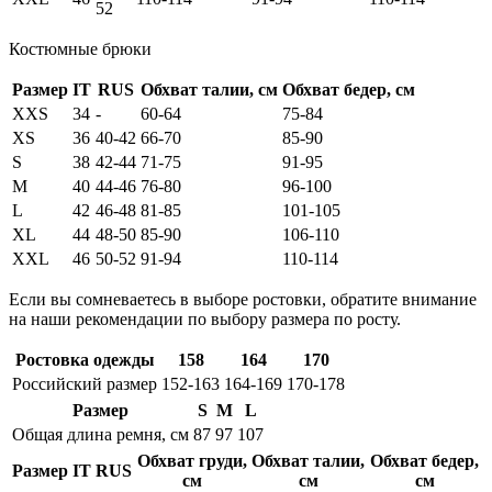
52
Костюмные брюки
Размер
IT
RUS
Обхват талии, см
Обхват бедер, см
XXS
34
-
60-64
75-84
XS
36
40-42
66-70
85-90
S
38
42-44
71-75
91-95
M
40
44-46
76-80
96-100
L
42
46-48
81-85
101-105
XL
44
48-50
85-90
106-110
XXL
46
50-52
91-94
110-114
Если вы сомневаетесь в выборе ростовки, обратите внимание
на наши рекомендации по выбору размера по росту.
Ростовка одежды
158
164
170
Российский размер
152-163
164-169
170-178
Размер
S
M
L
Общая длина ремня, см
87
97
107
Обхват груди,
Обхват талии,
Обхват бедер,
Размер
IT
RUS
см
см
см