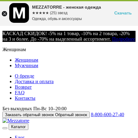
MEZZATORRE - женская одежда
Скачать
☆☆☆☆☆
★★★★★
(25) звезд
Одежда, обувь и аксессуары
КАСКАД СКИДОК! -5% на 1 товар, -10% на 2 товара, -20%
на 3 и более. До -70% на выделенный ассортимент.
Подробнее
Женщинам
Женщинам
Мужчинам
О бренде
Доставка и оплата
Возврат
FAQ
Контакты
Без выходных
Пн-Вс
10–20:00
8-800-600-27-40
Заказать обратный звонок
Обратный звонок
Каталог
Блог