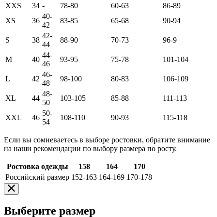
XXS
34
-
78-80
60-63
86-89
40-
XS
36
83-85
65-68
90-94
42
42-
S
38
88-90
70-73
96-9
44
44-
M
40
93-95
75-78
101-104
46
46-
L
42
98-100
80-83
106-109
48
48-
XL
44
103-105
85-88
111-113
50
50-
XXL
46
108-110
90-93
115-118
54
Если вы сомневаетесь в выборе ростовки, обратите внимание
на наши рекомендации по выбору размера по росту.
Ростовка одежды
158
164
170
Российский размер
152-163
164-169
170-178
Выберите размер