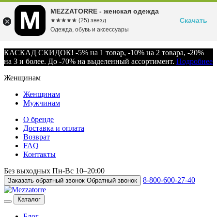
MEZZATORRE - женская одежда
Скачать
☆☆☆☆☆
★★★★★
(25) звезд
Одежда, обувь и аксессуары
КАСКАД СКИДОК! -5% на 1 товар, -10% на 2 товара, -20%
на 3 и более. До -70% на выделенный ассортимент.
Подробнее
Женщинам
Женщинам
Мужчинам
О бренде
Доставка и оплата
Возврат
FAQ
Контакты
Без выходных
Пн-Вс
10–20:00
8-800-600-27-40
Заказать обратный звонок
Обратный звонок
Каталог
Блог