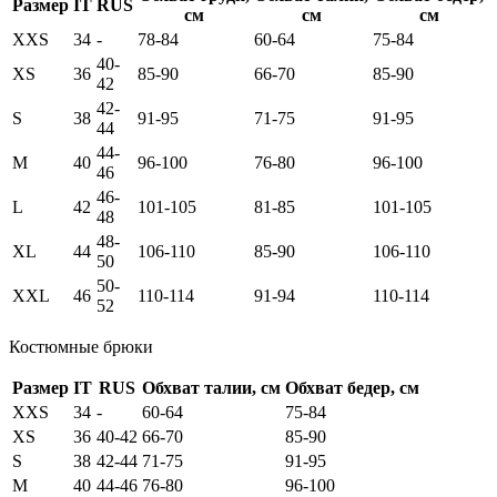
Размер
IT
RUS
см
см
см
XXS
34
-
78-84
60-64
75-84
40-
XS
36
85-90
66-70
85-90
42
42-
S
38
91-95
71-75
91-95
44
44-
M
40
96-100
76-80
96-100
46
46-
L
42
101-105
81-85
101-105
48
48-
XL
44
106-110
85-90
106-110
50
50-
XXL
46
110-114
91-94
110-114
52
Костюмные брюки
Размер
IT
RUS
Обхват талии, см
Обхват бедер, см
XXS
34
-
60-64
75-84
XS
36
40-42
66-70
85-90
S
38
42-44
71-75
91-95
M
40
44-46
76-80
96-100