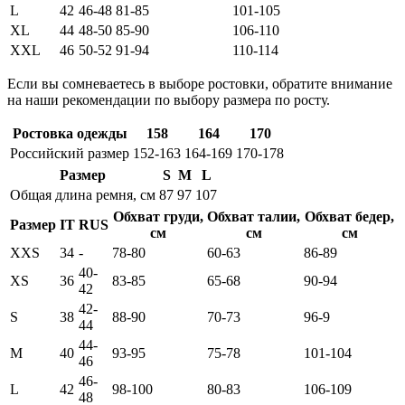
L
42
46-48
81-85
101-105
XL
44
48-50
85-90
106-110
XXL
46
50-52
91-94
110-114
Если вы сомневаетесь в выборе ростовки, обратите внимание
на наши рекомендации по выбору размера по росту.
Ростовка одежды
158
164
170
Российский размер
152-163
164-169
170-178
Размер
S
M
L
Общая длина ремня, см
87
97
107
Обхват груди,
Обхват талии,
Обхват бедер,
Размер
IT
RUS
см
см
см
XXS
34
-
78-80
60-63
86-89
40-
XS
36
83-85
65-68
90-94
42
42-
S
38
88-90
70-73
96-9
44
44-
M
40
93-95
75-78
101-104
46
46-
L
42
98-100
80-83
106-109
48