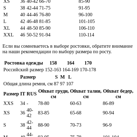
XS
36
40-42
66-70
85-90
S
38
42-44
71-75
91-95
M
40
44-46
76-80
96-100
L
42
46-48
81-85
101-105
XL
44
48-50
85-90
106-110
XXL
46
50-52
91-94
110-114
Если вы сомневаетесь в выборе ростовки, обратите внимание
на наши рекомендации по выбору размера по росту.
Ростовка одежды
158
164
170
Российский размер
152-163
164-169
170-178
Размер
S
M
L
Общая длина ремня, см
87
97
107
Обхват груди,
Обхват талии,
Обхват бедер,
Размер
IT
RUS
см
см
см
XXS
34
-
78-80
60-63
86-89
40-
XS
36
83-85
65-68
90-94
42
42-
S
38
88-90
70-73
96-9
44
44-