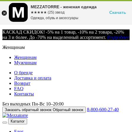
MEZZATORRE - женская одежда
Скачать
☆☆☆☆☆
★★★★★
(25) звезд
Одежда, обувь и аксессуары
КАСКАД СКИДОК! -5% на 1 товар, -10% на 2 товара, -20%
на 3 и более. До -70% на выделенный ассортимент.
Подробнее
Женщинам
Женщинам
Мужчинам
О бренде
Доставка и оплата
Возврат
FAQ
Контакты
Без выходных
Пн-Вс
10–20:00
8-800-600-27-40
Заказать обратный звонок
Обратный звонок
Каталог
Блог