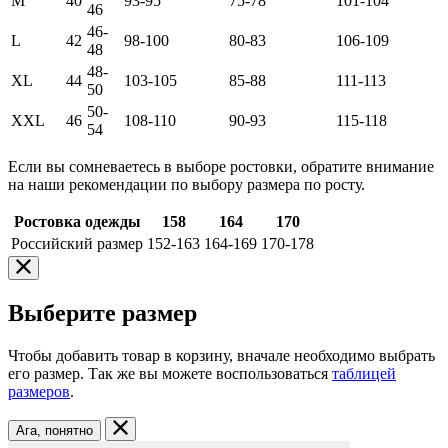
M
40
93-95
75-78
101-104
46
46-
L
42
98-100
80-83
106-109
48
48-
XL
44
103-105
85-88
111-113
50
50-
XXL
46
108-110
90-93
115-118
54
Если вы сомневаетесь в выборе ростовки, обратите внимание
на наши рекомендации по выбору размера по росту.
Ростовка одежды
158
164
170
Российский размер
152-163
164-169
170-178
Выберите размер
Чтобы добавить товар в корзину, вначале необходимо выбрать
его размер. Так же вы можете воспользоваться
таблицей
размеров
.
Ага, понятно