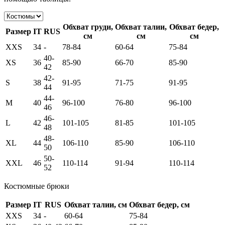
Обхват груди,
Обхват талии,
Обхват бедер,
Размер
IT
RUS
см
см
см
XXS
34
-
78-84
60-64
75-84
40-
XS
36
85-90
66-70
85-90
42
42-
S
38
91-95
71-75
91-95
44
44-
M
40
96-100
76-80
96-100
46
46-
L
42
101-105
81-85
101-105
48
48-
XL
44
106-110
85-90
106-110
50
50-
XXL
46
110-114
91-94
110-114
52
Костюмные брюки
Размер
IT
RUS
Обхват талии, см
Обхват бедер, см
XXS
34
-
60-64
75-84