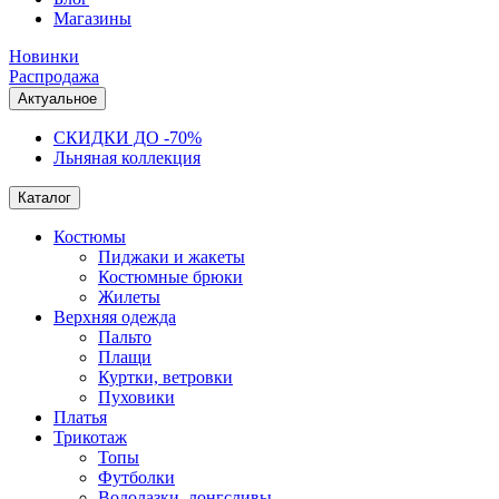
Магазины
Новинки
Распродажа
Актуальное
СКИДКИ ДО -70%
Льняная коллекция
Каталог
Костюмы
Пиджаки и жакеты
Костюмные брюки
Жилеты
Верхняя одежда
Пальто
Плащи
Куртки, ветровки
Пуховики
Платья
Трикотаж
Топы
Футболки
Водолазки, лонгсливы