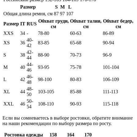
Размер
S
M
L
Общая длина ремня, см
87
97
107
Обхват груди,
Обхват талии,
Обхват бедер,
Размер
IT
RUS
см
см
см
XXS
34
-
78-80
60-63
86-89
40-
XS
36
83-85
65-68
90-94
42
42-
S
38
88-90
70-73
96-9
44
44-
M
40
93-95
75-78
101-104
46
46-
L
42
98-100
80-83
106-109
48
48-
XL
44
103-105
85-88
111-113
50
50-
XXL
46
108-110
90-93
115-118
54
Если вы сомневаетесь в выборе ростовки, обратите внимание
на наши рекомендации по выбору размера по росту.
Ростовка одежды
158
164
170