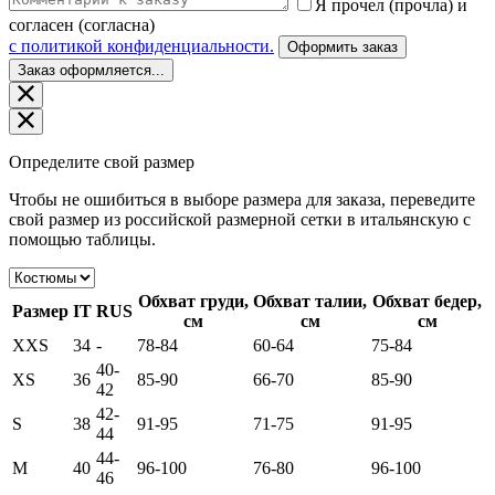
Я прочел (прочла) и
согласен (согласна)
c политикой конфиденциальности.
Оформить заказ
Заказ оформляется...
Определите свой размер
Чтобы не ошибиться в выборе размера для заказа, переведите
свой размер из российской размерной сетки в итальянскую с
помощью таблицы.
Обхват груди,
Обхват талии,
Обхват бедер,
Размер
IT
RUS
см
см
см
XXS
34
-
78-84
60-64
75-84
40-
XS
36
85-90
66-70
85-90
42
42-
S
38
91-95
71-75
91-95
44
44-
M
40
96-100
76-80
96-100
46