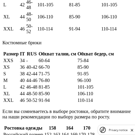
46-
L
42
101-105
81-85
101-105
48
48-
XL
44
106-110
85-90
106-110
50
50-
XXL
46
110-114
91-94
110-114
52
Костюмные брюки
Размер
IT
RUS
Обхват талии, см
Обхват бедер, см
XXS
34
-
60-64
75-84
XS
36
40-42
66-70
85-90
S
38
42-44
71-75
91-95
M
40
44-46
76-80
96-100
L
42
46-48
81-85
101-105
XL
44
48-50
85-90
106-110
XXL
46
50-52
91-94
110-114
Если вы сомневаетесь в выборе ростовки, обратите внимание
на наши рекомендации по выбору размера по росту.
Ростовка одежды
158
164
170
Privacy notice
Российский размер
152-163
164-169
170-178