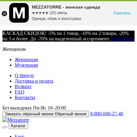
MEZZATORRE - женская одежда
Скачать
☆☆☆☆☆
★★★★★
(25) звезд
Одежда, обувь и аксессуары
КАСКАД СКИДОК! -5% на 1 товар, -10% на 2 товара, -20%
на 3 и более. До -70% на выделенный ассортимент.
Подробнее
Женщинам
Женщинам
Мужчинам
О бренде
Доставка и оплата
Возврат
FAQ
Контакты
Без выходных
Пн-Вс
10–20:00
8-800-600-27-40
Заказать обратный звонок
Обратный звонок
Каталог
Блог