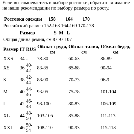
Если вы сомневаетесь в выборе ростовки, обратите внимание
на наши рекомендации по выбору размера по росту.
Ростовка одежды
158
164
170
Российский размер
152-163
164-169
170-178
Размер
S
M
L
Общая длина ремня, см
87
97
107
Обхват груди,
Обхват талии,
Обхват бедер,
Размер
IT
RUS
см
см
см
XXS
34
-
78-80
60-63
86-89
40-
XS
36
83-85
65-68
90-94
42
42-
S
38
88-90
70-73
96-9
44
44-
M
40
93-95
75-78
101-104
46
46-
L
42
98-100
80-83
106-109
48
48-
XL
44
103-105
85-88
111-113
50
50-
XXL
46
108-110
90-93
115-118
54