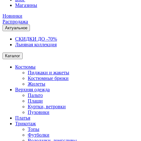
Магазины
Новинки
Распродажа
Актуальное
СКИДКИ ДО -70%
Льняная коллекция
Каталог
Костюмы
Пиджаки и жакеты
Костюмные брюки
Жилеты
Верхняя одежда
Пальто
Плащи
Куртки, ветровки
Пуховики
Платья
Трикотаж
Топы
Футболки
Водолазки, лонгсливы