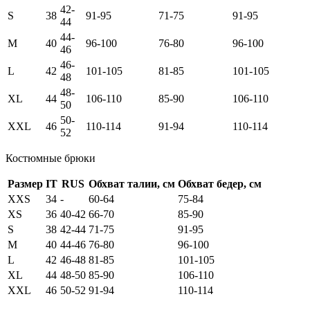
42-
S
38
91-95
71-75
91-95
44
44-
M
40
96-100
76-80
96-100
46
46-
L
42
101-105
81-85
101-105
48
48-
XL
44
106-110
85-90
106-110
50
50-
XXL
46
110-114
91-94
110-114
52
Костюмные брюки
Размер
IT
RUS
Обхват талии, см
Обхват бедер, см
XXS
34
-
60-64
75-84
XS
36
40-42
66-70
85-90
S
38
42-44
71-75
91-95
M
40
44-46
76-80
96-100
L
42
46-48
81-85
101-105
XL
44
48-50
85-90
106-110
XXL
46
50-52
91-94
110-114