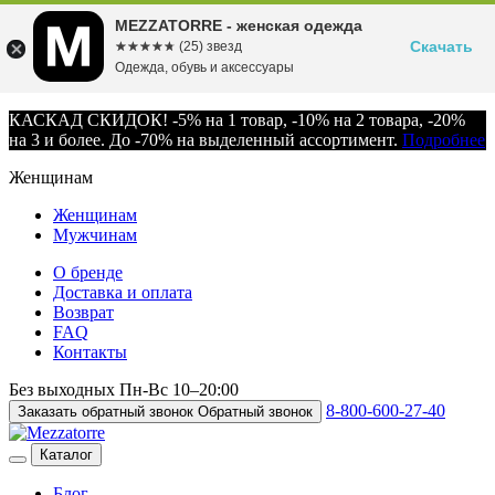
MEZZATORRE - женская одежда
Скачать
☆☆☆☆☆
★★★★★
(25) звезд
Одежда, обувь и аксессуары
КАСКАД СКИДОК! -5% на 1 товар, -10% на 2 товара, -20%
на 3 и более. До -70% на выделенный ассортимент.
Подробнее
Женщинам
Женщинам
Мужчинам
О бренде
Доставка и оплата
Возврат
FAQ
Контакты
Без выходных
Пн-Вс
10–20:00
8-800-600-27-40
Заказать обратный звонок
Обратный звонок
Каталог
Блог