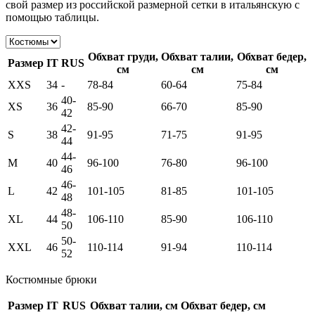
свой размер из российской размерной сетки в итальянскую с
помощью таблицы.
Обхват груди,
Обхват талии,
Обхват бедер,
Размер
IT
RUS
см
см
см
XXS
34
-
78-84
60-64
75-84
40-
XS
36
85-90
66-70
85-90
42
42-
S
38
91-95
71-75
91-95
44
44-
M
40
96-100
76-80
96-100
46
46-
L
42
101-105
81-85
101-105
48
48-
XL
44
106-110
85-90
106-110
50
50-
XXL
46
110-114
91-94
110-114
52
Костюмные брюки
Размер
IT
RUS
Обхват талии, см
Обхват бедер, см