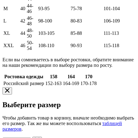
44-
M
40
93-95
75-78
101-104
46
46-
L
42
98-100
80-83
106-109
48
48-
XL
44
103-105
85-88
111-113
50
50-
XXL
46
108-110
90-93
115-118
54
Если вы сомневаетесь в выборе ростовки, обратите внимание
на наши рекомендации по выбору размера по росту.
Ростовка одежды
158
164
170
Российский размер
152-163
164-169
170-178
Выберите размер
Чтобы добавить товар в корзину, вначале необходимо выбрать
его размер. Так же вы можете воспользоваться
таблицей
размеров
.