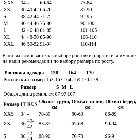
XXS
34
-
60-64
75-84
XS
36
40-42
66-70
85-90
S
38
42-44
71-75
91-95
M
40
44-46
76-80
96-100
L
42
46-48
81-85
101-105
XL
44
48-50
85-90
106-110
XXL
46
50-52
91-94
110-114
Если вы сомневаетесь в выборе ростовки, обратите внимание
на наши рекомендации по выбору размера по росту.
Ростовка одежды
158
164
170
Российский размер
152-163
164-169
170-178
Размер
S
M
L
Общая длина ремня, см
87
97
107
Обхват груди,
Обхват талии,
Обхват бедер,
Размер
IT
RUS
см
см
см
XXS
34
-
78-80
60-63
86-89
40-
XS
36
83-85
65-68
90-94
42
42-
S
38
88-90
70-73
96-9
44