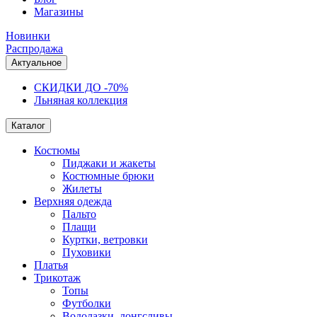
Магазины
Новинки
Распродажа
Актуальное
СКИДКИ ДО -70%
Льняная коллекция
Каталог
Костюмы
Пиджаки и жакеты
Костюмные брюки
Жилеты
Верхняя одежда
Пальто
Плащи
Куртки, ветровки
Пуховики
Платья
Трикотаж
Топы
Футболки
Водолазки, лонгсливы