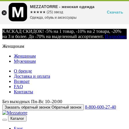
MEZZATORRE - женская одежда
Скачать
☆☆☆☆☆
★★★★★
(25) звезд
Одежда, обувь и аксессуары
КАСКАД СКИДОК! -5% на 1 товар, -10% на 2 товара, -20%
на 3 и более. До -70% на выделенный ассортимент.
Подробнее
Женщинам
Женщинам
Мужчинам
О бренде
Доставка и оплата
Возврат
FAQ
Контакты
Без выходных
Пн-Вс
10–20:00
8-800-600-27-40
Заказать обратный звонок
Обратный звонок
Каталог
Блог