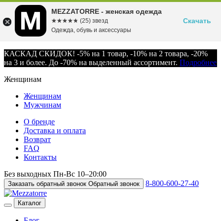
MEZZATORRE - женская одежда
Скачать
☆☆☆☆☆
★★★★★
(25) звезд
Одежда, обувь и аксессуары
КАСКАД СКИДОК! -5% на 1 товар, -10% на 2 товара, -20%
на 3 и более. До -70% на выделенный ассортимент.
Подробнее
Женщинам
Женщинам
Мужчинам
О бренде
Доставка и оплата
Возврат
FAQ
Контакты
Без выходных
Пн-Вс
10–20:00
8-800-600-27-40
Заказать обратный звонок
Обратный звонок
Каталог
Блог