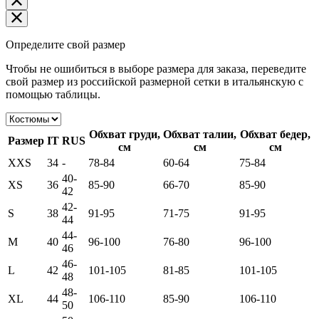
Определите свой размер
Чтобы не ошибиться в выборе размера для заказа, переведите
свой размер из российской размерной сетки в итальянскую с
помощью таблицы.
Обхват груди,
Обхват талии,
Обхват бедер,
Размер
IT
RUS
см
см
см
XXS
34
-
78-84
60-64
75-84
40-
XS
36
85-90
66-70
85-90
42
42-
S
38
91-95
71-75
91-95
44
44-
M
40
96-100
76-80
96-100
46
46-
L
42
101-105
81-85
101-105
48
48-
XL
44
106-110
85-90
106-110
50