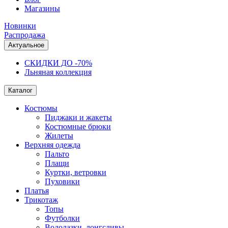
Магазины
Новинки
Распродажа
Актуальное
СКИДКИ ДО -70%
Льняная коллекция
Каталог
Костюмы
Пиджаки и жакеты
Костюмные брюки
Жилеты
Верхняя одежда
Пальто
Плащи
Куртки, ветровки
Пуховики
Платья
Трикотаж
Топы
Футболки
Водолазки, лонгсливы