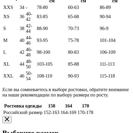
см
см
см
XXS
34
-
78-80
60-63
86-89
40-
XS
36
83-85
65-68
90-94
42
42-
S
38
88-90
70-73
96-9
44
44-
M
40
93-95
75-78
101-104
46
46-
L
42
98-100
80-83
106-109
48
48-
XL
44
103-105
85-88
111-113
50
50-
XXL
46
108-110
90-93
115-118
54
Если вы сомневаетесь в выборе ростовки, обратите внимание
на наши рекомендации по выбору размера по росту.
Ростовка одежды
158
164
170
Российский размер
152-163
164-169
170-178