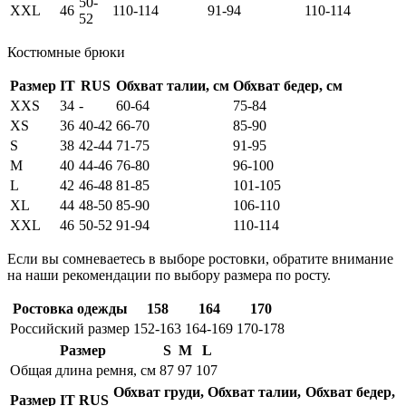
50-
XXL
46
110-114
91-94
110-114
52
Костюмные брюки
Размер
IT
RUS
Обхват талии, см
Обхват бедер, см
XXS
34
-
60-64
75-84
XS
36
40-42
66-70
85-90
S
38
42-44
71-75
91-95
M
40
44-46
76-80
96-100
L
42
46-48
81-85
101-105
XL
44
48-50
85-90
106-110
XXL
46
50-52
91-94
110-114
Если вы сомневаетесь в выборе ростовки, обратите внимание
на наши рекомендации по выбору размера по росту.
Ростовка одежды
158
164
170
Российский размер
152-163
164-169
170-178
Размер
S
M
L
Общая длина ремня, см
87
97
107
Обхват груди,
Обхват талии,
Обхват бедер,
Размер
IT
RUS