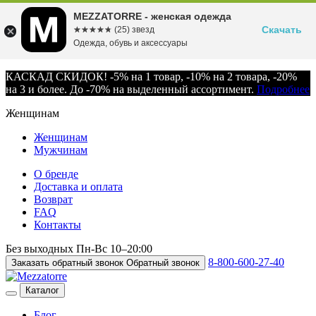
MEZZATORRE - женская одежда
Скачать
☆☆☆☆☆
★★★★★
(25) звезд
Одежда, обувь и аксессуары
КАСКАД СКИДОК! -5% на 1 товар, -10% на 2 товара, -20%
на 3 и более. До -70% на выделенный ассортимент.
Подробнее
Женщинам
Женщинам
Мужчинам
О бренде
Доставка и оплата
Возврат
FAQ
Контакты
Без выходных
Пн-Вс
10–20:00
8-800-600-27-40
Заказать обратный звонок
Обратный звонок
Каталог
Блог