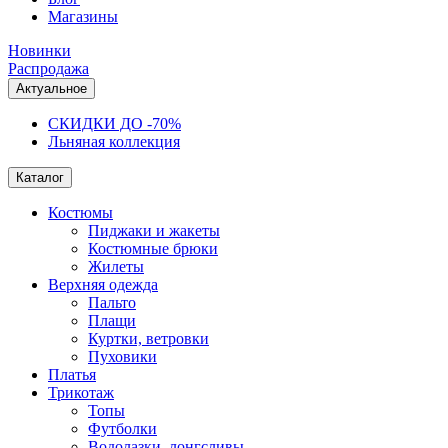
Магазины
Новинки
Распродажа
Актуальное
СКИДКИ ДО -70%
Льняная коллекция
Каталог
Костюмы
Пиджаки и жакеты
Костюмные брюки
Жилеты
Верхняя одежда
Пальто
Плащи
Куртки, ветровки
Пуховики
Платья
Трикотаж
Топы
Футболки
Водолазки, лонгсливы