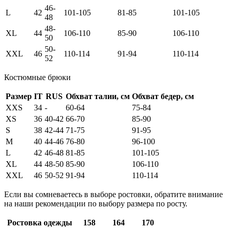
46-
L
42
101-105
81-85
101-105
48
48-
XL
44
106-110
85-90
106-110
50
50-
XXL
46
110-114
91-94
110-114
52
Костюмные брюки
Размер
IT
RUS
Обхват талии, см
Обхват бедер, см
XXS
34
-
60-64
75-84
XS
36
40-42
66-70
85-90
S
38
42-44
71-75
91-95
M
40
44-46
76-80
96-100
L
42
46-48
81-85
101-105
XL
44
48-50
85-90
106-110
XXL
46
50-52
91-94
110-114
Если вы сомневаетесь в выборе ростовки, обратите внимание
на наши рекомендации по выбору размера по росту.
Ростовка одежды
158
164
170