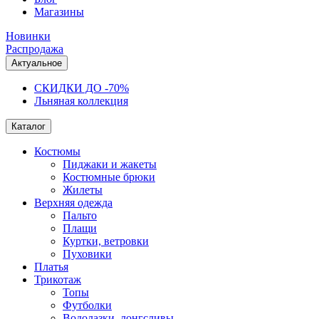
Магазины
Новинки
Распродажа
Актуальное
СКИДКИ ДО -70%
Льняная коллекция
Каталог
Костюмы
Пиджаки и жакеты
Костюмные брюки
Жилеты
Верхняя одежда
Пальто
Плащи
Куртки, ветровки
Пуховики
Платья
Трикотаж
Топы
Футболки
Водолазки, лонгсливы