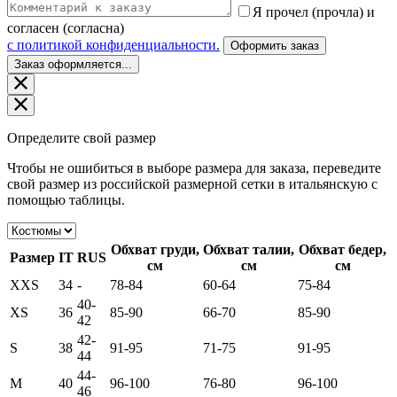
Я прочел (прочла) и
согласен (согласна)
c политикой конфиденциальности.
Оформить заказ
Заказ оформляется...
Определите свой размер
Чтобы не ошибиться в выборе размера для заказа, переведите
свой размер из российской размерной сетки в итальянскую с
помощью таблицы.
Обхват груди,
Обхват талии,
Обхват бедер,
Размер
IT
RUS
см
см
см
XXS
34
-
78-84
60-64
75-84
40-
XS
36
85-90
66-70
85-90
42
42-
S
38
91-95
71-75
91-95
44
44-
M
40
96-100
76-80
96-100
46