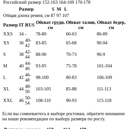
Российский размер
152-163
164-169
170-178
Размер
S
M
L
Общая длина ремня, см
87
97
107
Обхват груди,
Обхват талии,
Обхват бедер,
Размер
IT
RUS
см
см
см
XXS
34
-
78-80
60-63
86-89
40-
XS
36
83-85
65-68
90-94
42
42-
S
38
88-90
70-73
96-9
44
44-
M
40
93-95
75-78
101-104
46
46-
L
42
98-100
80-83
106-109
48
48-
XL
44
103-105
85-88
111-113
50
50-
XXL
46
108-110
90-93
115-118
54
Если вы сомневаетесь в выборе ростовки, обратите внимание
на наши рекомендации по выбору размера по росту.