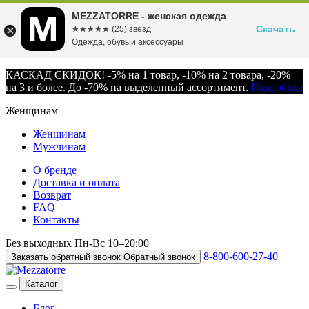
MEZZATORRE - женская одежда
Скачать
☆☆☆☆☆
★★★★★
(25) звезд
Одежда, обувь и аксессуары
КАСКАД СКИДОК! -5% на 1 товар, -10% на 2 товара, -20%
на 3 и более. До -70% на выделенный ассортимент.
Подробнее
Женщинам
Женщинам
Мужчинам
О бренде
Доставка и оплата
Возврат
FAQ
Контакты
Без выходных
Пн-Вс
10–20:00
8-800-600-27-40
Заказать обратный звонок
Обратный звонок
Каталог
Блог