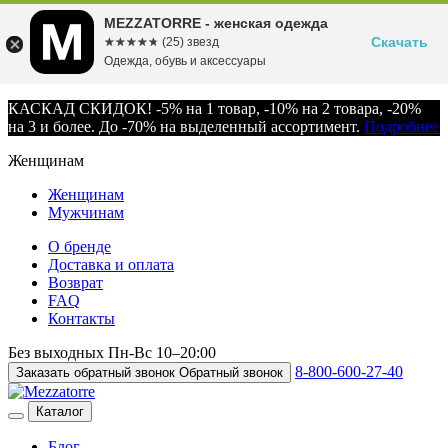
MEZZATORRE - женская одежда
Скачать
☆☆☆☆☆
★★★★★
(25) звезд
Одежда, обувь и аксессуары
КАСКАД СКИДОК! -5% на 1 товар, -10% на 2 товара, -20%
на 3 и более. До -70% на выделенный ассортимент.
Подробнее
Женщинам
Женщинам
Мужчинам
О бренде
Доставка и оплата
Возврат
FAQ
Контакты
Без выходных
Пн-Вс
10–20:00
8-800-600-27-40
Заказать обратный звонок
Обратный звонок
Каталог
Блог